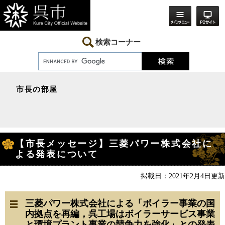
ペ
メ
ー
ニ
ジ
ュ
の
ー
先
を
検索コーナー
頭
飛
で
ば
す。
し
て
本
市長の部屋
文
へ
本
【市長メッセージ】三菱パワー株式会社に
文
よる発表について
掲載日：2021年2月4日更新
三菱パワー株式会社による「ボイラー事業の国
内拠点を再編，呉工場はボイラーサービス事業
と環境プラント事業の競争力を強化」との発表