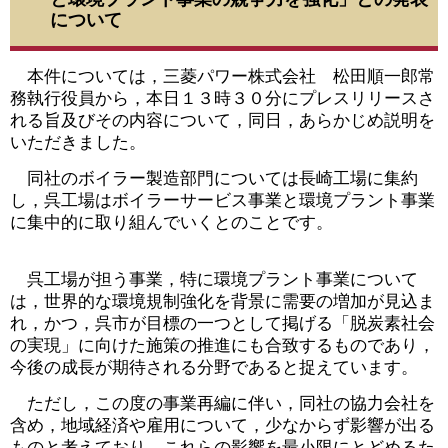
について
本件については，三菱パワー株式会社 松田順一郎常
務執行役員から，本日１３時３０分にプレスリリースさ
れる旨及びその内容について，同日，あらかじめ説明を
いただきました。
同社のボイラー製造部門については長崎工場に集約
し，呉工場はボイラーサービス事業と環境プラント事業
に集中的に取り組んでいくとのことです。
呉工場が担う事業，特に環境プラント事業について
は，世界的な環境規制強化を背景に需要の増加が見込ま
れ，かつ，呉市が目標の一つとして掲げる「脱炭素社会
の実現」に向けた施策の推進にも合致するものであり，
今後の成長が期待される分野であると捉えています。
ただし，この度の事業再編に伴い，同社の協力会社を
含め，地域経済や雇用について，少なからず影響が出る
ものと考えており，これらの影響を最小限にとどめるた