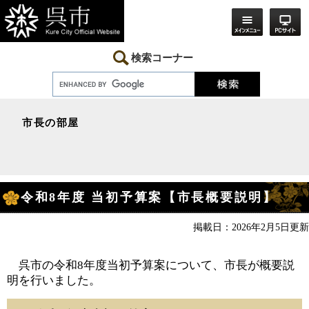
ペ
メ
ー
ニ
ジ
ュ
の
ー
先
を
検索コーナー
頭
飛
で
ば
す。
し
て
本
市長の部屋
文
へ
本
令和8年度 当初予算案【市長概要説明】
文
掲載日：2026年2月5日更新
呉市の令和8年度当初予算案について、市長が概要説
明を行いました。