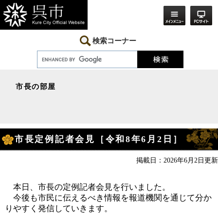
ペ
メ
ー
ニ
ジ
ュ
の
ー
先
を
検索コーナー
頭
飛
で
ば
す。
し
て
本
市長の部屋
文
へ
本
市長定例記者会見［令和8年6月2日］
文
掲載日：2026年6月2日更新
本日、市長の定例記者会見を行いました。
今後も市民に伝えるべき情報を報道機関を通じて分か
りやすく発信していきます。