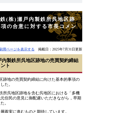
鉄(株)瀬戸内製鉄所呉地区跡
事項の合意に対する市長コメン
刷用ページを表示する
掲載日：2025年7月31日更新
瀬戸内製鉄所呉地区跡地の売買契約締結
メント
区跡地の売買契約締結に向けた基本的事項の
ました。
鉄所呉地区跡地を含む呉地区における「多機
地元住民の意見に御配慮いただきながら，早期
した。
層着実に進むものと期待しています。