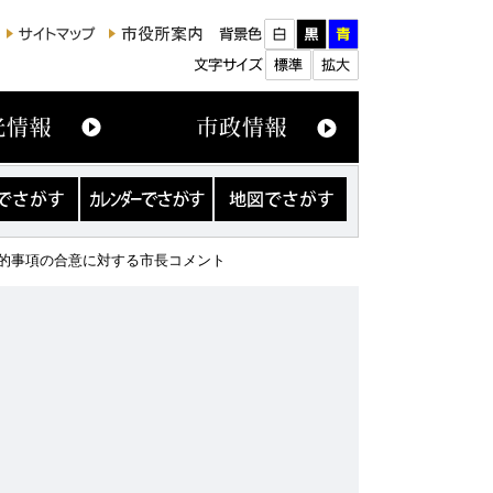
カ
地
レ
図
ン
で
ダ
さ
本的事項の合意に対する市長コメント
ー
が
で
す
さ
が
す