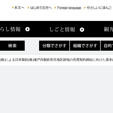
分
組
目
類
織
的
で
で
で
さ
さ
さ
鉄(株)による日本製鉄(株)瀬戸内製鉄所呉地区跡地の売買契約締結に向けた基
が
が
が
す
す
す