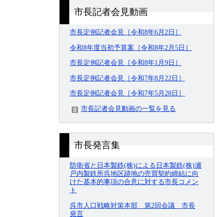
市長記者会見動画
市長定例記者会見［令和8年6月2日］
令和8年度当初予算案［令和8年2月5日］
市長定例記者会見［令和8年1月9日］
市長定例記者会見［令和7年8月22日］
市長定例記者会見［令和7年5月28日］
市長記者会見動画の一覧を見る
市長発言集
防衛省と日本製鉄(株)による日本製鉄(株)瀬
戸内製鉄所呉地区跡地の売買契約締結に向
けた基本的事項の合意に対する市長コメン
ト
呉市人口戦略対策本部 第2回会議 市長
発言