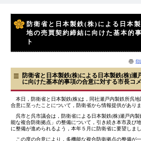
本
文
防衛省と日本製鉄(株)による日本製
地の売買契約締結に向けた基本的
ト
印
防衛省と日本製鉄(株)による日本製鉄(株)
に向けた基本的事項の合意に対する市長コ
本日，防衛省と日本製鉄(株)は，同社瀬戸内製鉄所呉地
合意に至ったことについて，防衛省から情報提供があり
呉市と呉市議会は，防衛省による日本製鉄(株)瀬戸内製
能な複合防衛拠点」の整備について，引き続き本市及び
に整備が進められるよう，本年５月に防衛省に要望しま
この度の合意により，多機能な複合防衛拠点の整備が一