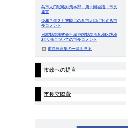
呉市人口戦略対策本部 第１回会議 市長
発言
令和７年３月末時点の呉市人口に対する市
長コメント
日本製鉄株式会社瀬戸内製鉄所呉地区跡地
利活用についての市長コメント
市長発言集の一覧を見る
市政への提言
市長交際費