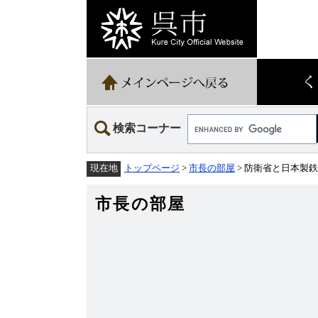
ペ
メ
ー
ニ
ジ
ュ
の
ー
先
を
頭
飛
で
ば
す。
し
て
Google
本
検索コーナー
カ
文
ス
へ
タ
トップページ
>
市長の部屋
> 防衛省と日本製
現在地
ム
検
索
市長の部屋