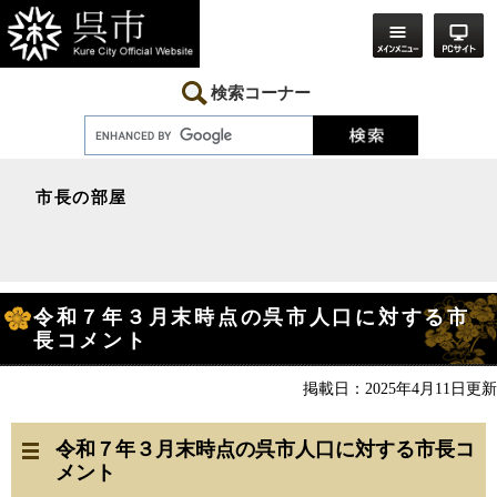
ペ
メ
ー
ニ
ジ
ュ
の
ー
先
を
検索コーナー
頭
飛
で
ば
す。
し
て
本
市長の部屋
文
へ
本
令和７年３月末時点の呉市人口に対する市
文
長コメント
掲載日：2025年4月11日更新
令和７年３月末時点の呉市人口に対する市長コ
メント