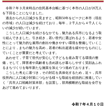
令和７年３月末時点の住民基本台帳に基づく本市の人口が20万人
を下回ることになりました。
過去からの人口減少を見ますと，昭和50年をピークに本市（現在
の市域）の人口は減少を続けており，毎年，２千人から４千人くら
いの減少が続いています。
こうした人口減少を続けるなかでも，魅力ある呉市になるよう取
り組んできました。引き続き，若い世代に選ばれるよう，若者や女
性にとって魅力的な雇用の創出や働きやすい環境を整備していくこ
とにより，まちの魅力を高め，若者の転出超過を緩やかなものにし
ていくことが重要だと考えています。
あわせて，子育て世代が安心して子どもを産み育てる環境の整
備，そして，障害者や高齢者も含め誰もが暮らしやすく笑顔あふれ
るまちづくりを毎年新たな施策を加えつつ進めております。
こうした考えに基づき，その対応を具体化するため，近々，呉市
役所内に人口減少対策につながる様々な取組を総括的に推進してい
く「呉市人口戦略対策本部」を設置し，部局横断的な取組を全庁を
あげて進めてまいります。
令和７年４月１０日