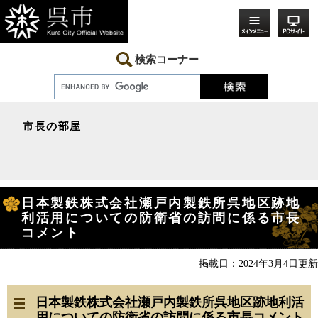
ペ
メ
ー
ニ
ジ
ュ
の
ー
先
を
検索コーナー
頭
飛
で
ば
す。
し
て
本
市長の部屋
文
へ
本
日本製鉄株式会社瀬戸内製鉄所呉地区跡地
文
利活用についての防衛省の訪問に係る市長
コメント
掲載日：2024年3月4日更新
日本製鉄株式会社瀬戸内製鉄所呉地区跡地利活
用についての防衛省の訪問に係る市長コメント