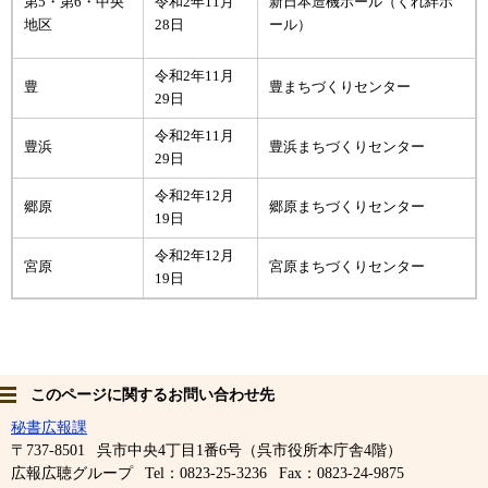
第5・第6・中央
令和2年11月
新日本造機ホール（くれ絆ホ
地区
28日
ール）
令和2年11月
豊
豊まちづくりセンター
29日
令和2年11月
豊浜
豊浜まちづくりセンター
29日
令和2年12月
郷原
郷原まちづくりセンター
19日
令和2年12月
宮原
宮原まちづくりセンター
19日
このページに関するお問い合わせ先
秘書広報課
〒737-8501
呉市中央4丁目1番6号（呉市役所本庁舎4階）
広報広聴グループ
Tel：0823-25-3236
Fax：0823-24-9875