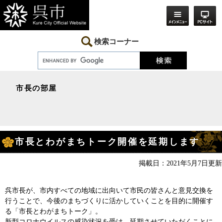
ペ
メ
ー
ニ
ジ
ュ
の
ー
先
を
検索コーナー
頭
飛
で
ば
す。
し
て
本
市長の部屋
文
へ
本
市長とわがまちトーク開催を延期します
文
掲載日：2021年5月7日更新
呉市長が、市内すべての地域に出向いて市民の皆さんと意見交換を
行うことで、今後のまちづくりに活かしていくことを目的に開催す
る「市長とわがまちトーク」。
新型コロナウイルスの感染状況を受け、延期させていただくことに