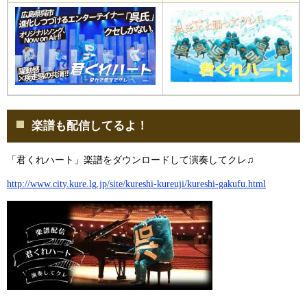
楽譜も配信してるよ！
「君くれハート」楽譜をダウンロードして演奏してクレ♫
http://www.city.kure.lg.jp/site/kureshi-kureuji/kureshi-gakufu.html