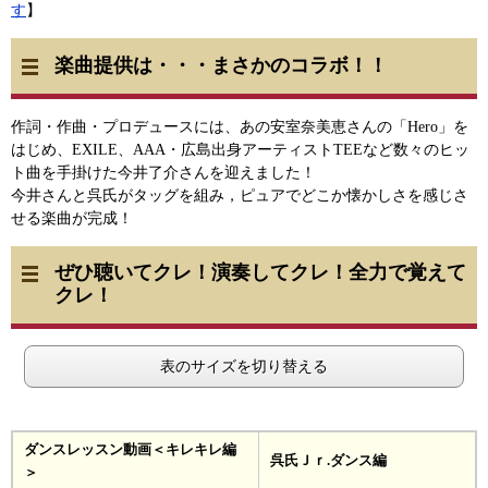
す
】
楽曲提供は・・・まさかのコラボ！！
作詞・作曲・プロデュースには、あの安室奈美恵さんの「Hero」を
はじめ、EXILE、AAA・広島出身アーティストTEEなど数々のヒッ
ト曲を手掛けた今井了介さんを迎えました！
今井さんと呉氏がタッグを組み，ピュアでどこか懐かしさを感じさ
せる楽曲が完成！
ぜひ聴いてクレ！演奏してクレ！全力で覚えて
クレ！
表のサイズを切り替える
ダンスレッスン動画＜キレキレ編
呉氏Ｊｒ.ダンス編
＞