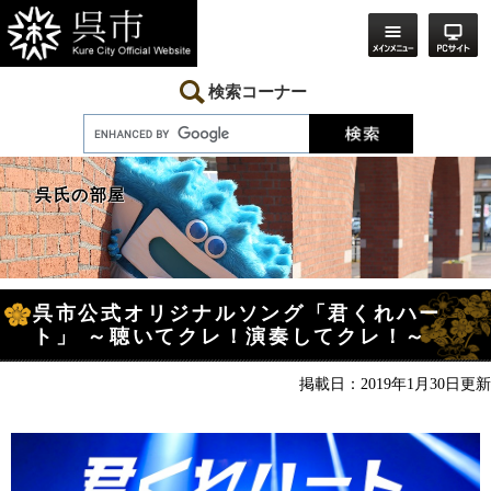
ペ
メ
ー
ニ
ジ
ュ
の
ー
先
を
検索コーナー
頭
飛
で
ば
す。
し
て
本
呉氏の部屋
文
へ
本
呉市公式オリジナルソング「君くれハー
文
ト」 ～聴いてクレ！演奏してクレ！～
掲載日：2019年1月30日更新