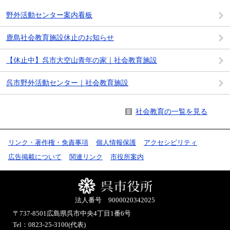
野外活動センター案内看板
鹿島社会教育施設休止のお知らせ
【休止中】呉市大空山青年の家｜社会教育施設
呉市野外活動センター｜社会教育施設
社会教育の一覧を見る
リンク・著作権・免責事項
個人情報保護
アクセシビリティ
広告掲載について
関連リンク
市役所案内
法人番号 9000020342025
〒737-8501
広島県呉市中央4丁目1番6号
Tel：0823-25-3100(代表)