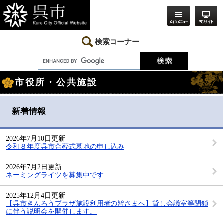
ペ
メ
ー
ニ
ジ
ュ
の
ー
先
を
検索コーナー
頭
飛
で
ば
す。
し
本
て
市役所・公共施設
文
本
文
へ
新着情報
2026年7月10日更新
令和８年度呉市合葬式墓地の申し込み
2026年7月2日更新
ネーミングライツを募集中です
2025年12月4日更新
【呉市きんろうプラザ施設利用者の皆さまへ】貸し会議室等閉鎖
に伴う説明会を開催します。