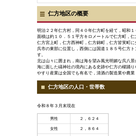
仁方地区の概要
明治２２年仁方村，同４０年仁方町を経て，昭和１
面積は約１０．５１平方キロメートルで仁方町，仁
仁方宮上町，仁方西神町，仁方錦町，仁方皆実町に
呉市の東部に位置し，西側には国道１８５号仁方ト
す。
北は山々に囲まれ，南は海を望み風光明媚な呉八景
海に面した礒神社の境内にある史跡や仁方の櫂踊り
やすり産業は全国でも有名で，清酒の製造業や農業
仁方地区の人口・世帯数
令和８年３月末現在
男性
２，６２４
女性
２，８６４