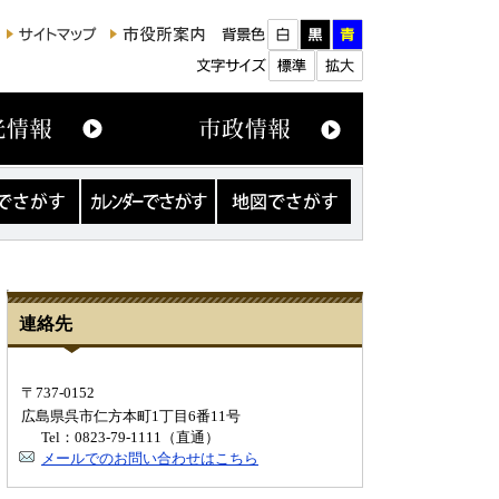
カ
地
レ
図
ン
で
ダ
さ
ー
が
で
す
さ
連絡先
が
す
〒737-0152
広島県呉市仁方本町1丁目6番11号
Tel：0823-79-1111（直通）
メールでのお問い合わせはこちら