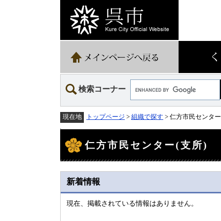
ペ
メ
ー
ニ
ジ
ュ
の
ー
先
を
頭
飛
で
ば
す。
し
て
Google
本
検索コーナー
カ
文
ス
へ
タ
トップページ
>
組織で探す
> 仁方市民センター
現在地
ム
検
本
索
文
仁方市民センター(支所)
新着情報
現在、掲載されている情報はありません。