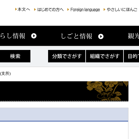
分
組
目
類
織
的
で
で
で
さ
さ
さ
(支所)
が
が
が
す
す
す