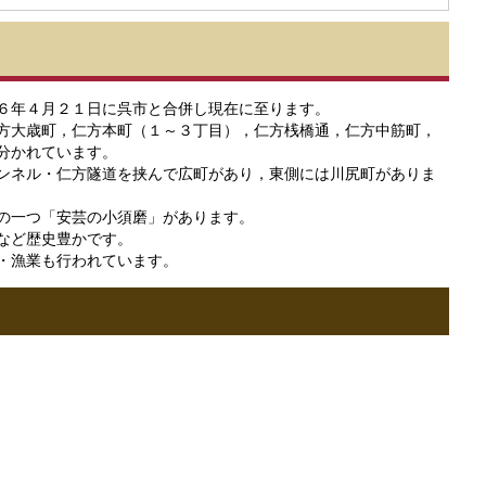
６年４月２１日に呉市と合併し現在に至ります。
方大歳町，仁方本町（１～３丁目），仁方桟橋通，仁方中筋町，
分かれています。
ンネル・仁方隧道を挟んで広町があり，東側には川尻町がありま
の一つ「安芸の小須磨」があります。
など歴史豊かです。
・漁業も行われています。