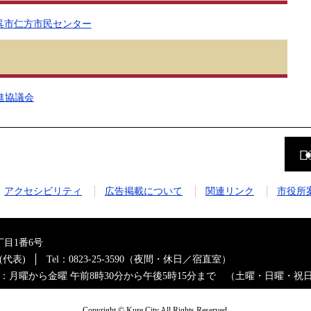
 呉市仁方市民センター
進協議会
前
の
ペ
ー
ジ
アクセシビリティ
広告掲載について
関連リンク
市役所
に
戻
る
目1番6号
0(代表)
Tel：0823-25-3590（夜間・休日／宿直室）
：月曜から金曜 午前8時30分から午後5時15分まで （土曜・日曜・祝
Copyright © Kure City All Rights Reserved.