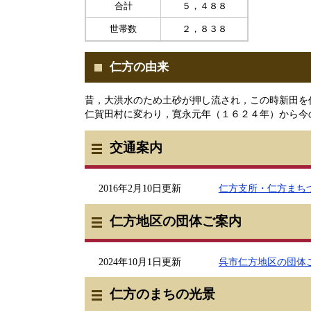
合計
５，４８８
世帯数
２，８３８
仁方の由来
昔，大洪水のため土砂が押し流され，この時新田を
仁賀田村に変わり，寛永元年（１６２４年）から今
交通案内
2016年2月10日更新
仁方支所・仁方まち
仁方地区の団体ご案内
2024年10月1日更新
呉市仁方地区の団体
仁方のまちの光景