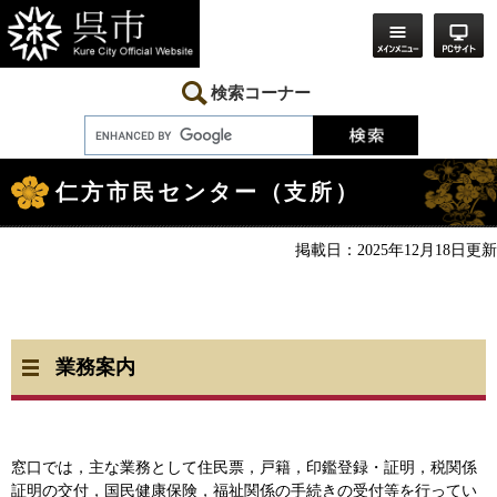
ペ
メ
ー
ニ
ジ
ュ
の
ー
先
を
検索コーナー
頭
飛
で
ば
す。
し
本
て
文
本
仁方市民センター（支所）
文
へ
掲載日：2025年12月18日更新
業務案内
窓口では，主な業務として住民票，戸籍，印鑑登録・証明，税関係
証明の交付，国民健康保険，福祉関係の手続きの受付等を行ってい