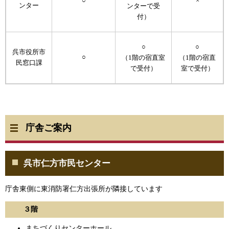
○
×
ンター
ンターで受
付）
○
○
呉市役所市
○
（1階の宿直室
（1階の宿直
民窓口課
で受付）
室で受付）
庁舎ご案内
呉市仁方市民センター
庁舎東側に東消防署仁方出張所が隣接しています
３階
まちづくりセンターホール