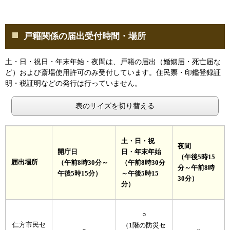
戸籍関係の届出受付時間・場所
土・日・祝日・年末年始・夜間は、戸籍の届出（婚姻届・死亡届な
ど）および斎場使用許可のみ受付しています。住民票・印鑑登録証
明・税証明などの発行は行っていません。
表のサイズを切り替える
土・日・祝
夜間
開庁日
日・年末年始
（午後5時15
届出場所
（午前8時30分～
（午前8時30分
分～午前8時
午後5時15分）
～午後5時15
30分）
分）
○
仁方市民セ
（1階の防災セ