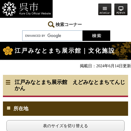
ペ
メ
ー
ニ
ジ
ュ
の
ー
先
を
検索コーナー
頭
飛
で
ば
す。
し
本
て
文
本
江戸みなとまち展示館｜文化施設
文
へ
掲載日：2024年6月14日更新
江戸みなとまち展示館 えどみなとまちてんじ
かん
所在地
表のサイズを切り替える