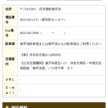
住所
〒734-0302 呉市豊町御手洗
電話番
0823-66-2131（豊市民センター）
号
Fax番
0823-66-3900（ 〃 ）
号
駐車場
御手洗駐車場または御手洗かもの駐車場をご利用ください
【車】呉市街方面から約60分
交通案
【公共交通機関】瀬戸内産交バス 沖友天満宮～中国労災
内
病院線「御手洗港」バス停下車 すぐ
ＵＲＬ
-
Ｅ－ｍ
-
ａｉｌ
施設概観