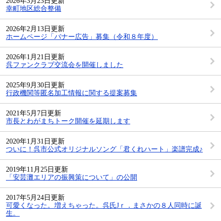
2026年3月23日更新
幸町地区総合整備
2026年2月13日更新
ホームページ「バナー広告」募集（令和８年度）
2026年1月21日更新
呉ファンクラブ交流会を開催しました
2025年9月30日更新
行政機関等匿名加工情報に関する提案募集
2021年5月7日更新
市長とわがまちトーク開催を延期します
2020年1月31日更新
ついに！呉市公式オリジナルソング「君くれハート」楽譜完成♪
2019年11月25日更新
「安芸灘エリアの振興策について」の公開
2017年5月24日更新
可愛くなった。増えちゃった。呉氏Jｒ．まさかの８人同時に誕
生。