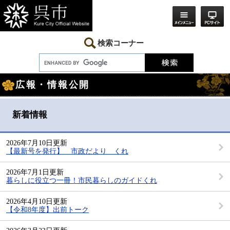
ペ
メ
ー
ニ
ジ
ュ
の
ー
先
を
検索コーナー
頭
飛
で
ば
す。
し
本
て
広報・情報公開
文
本
文
へ
新着情報
2026年7月10日更新
【最新号を発行】 市政だより くれ
2026年7月1日更新
暮らしに役立つ一冊！市民暮らしのガイドくれ
2026年4月10日更新
【令和8年度】出前トーク