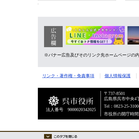
広
告
※バナー広告及びそのリンク先ホームページの
欄
リンク・著作権・免責事項
個人情報保護
〒737-8501
広島県呉市中央4丁
Tel：0823-25-310
法人番号 9000020342025
市役所の開庁時間