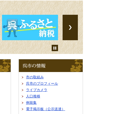
呉
市
の
情
市の取組み
報
呉市のプロフィール
ライブカメラ
人口推移
例規集
電子掲示板（公示送達）