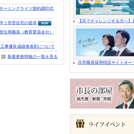
ネーミングライツ契約調印式
【呉でチャレンジする方へ】
伴う市営住宅の提供
度任用職員（教育委員会分）
設工事優良成績者表彰について
新着更新情報の一覧を見る
呉市職員採用特設サイトオー
ラ
イ
フ