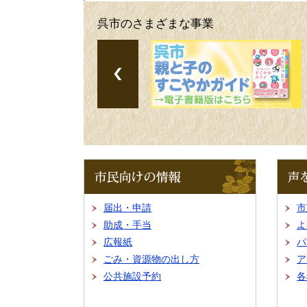
呉市のさまざまな事業
市
声
民
を
向
お
け
聞
届出・申請
市
の
か
情
せ
助成・手当
よ
報
く
広報紙
パ
だ
さ
ごみ・資源物の出し方
ア
い
公共施設予約
各