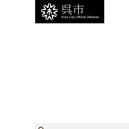
ペ
メ
ー
ニ
ジ
ュ
の
ー
先
を
頭
飛
で
ば
す。
し
て
本
文
へ
本