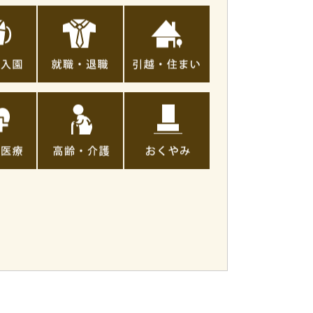
就
引
職・
越
退
し・
職
住
ま
い
高
お
齢・
く
介
や
護
み