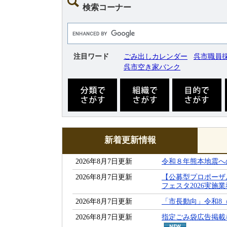
文
検索コーナー
Google
カ
ス
タ
注目ワード
ごみ出しカレンダー
呉市職員
ム
呉市空き家バンク
検
索
分
組
目
類
織
的
で
で
で
さ
さ
さ
が
が
が
す
す
す
新着更新情報
新
2026年8月7日更新
令和８年熊本地震へ
着
更
2026年8月7日更新
【公募型プロポーザ
新
フェスタ2026実施業
情
報
2026年8月7日更新
「市長動向」令和8（2
2026年8月7日更新
指定ごみ袋広告掲載