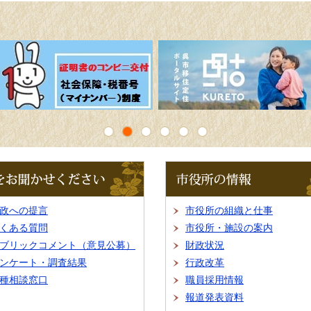
市
役
所
の
政への提言
市役所の組織と仕事
情
報
くある質問
市役所・施設の案内
ブリックコメント（意見公募）
財政状況
ンケート・調査結果
行政改革
種相談窓口
職員採用情報
報道発表資料