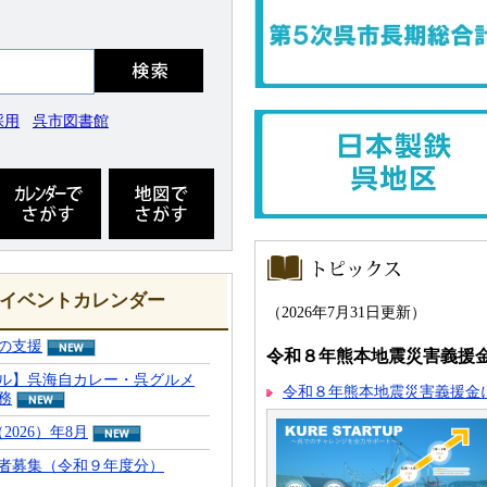
採用
呉市図書館
カ
地
レ
図
ン
で
ダ
さ
ー
が
ト
で
す
ピ
さ
イベントカレンダー
ッ
が
（2026年7月31日更新）
ク
す
ス
の支援
令和８年熊本地震災害義援
ル】呉海自カレー・呉グルメ
令和８年熊本地震災害義援金
務
026）年8月
者募集（令和９年度分）