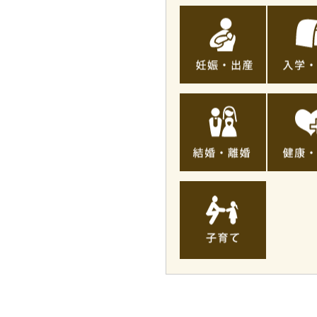
イ
妊
入
ベ
娠・
学・
ン
出
入
ト
産
園
結
健
婚・
康・
離
医
婚
療
子
育
て