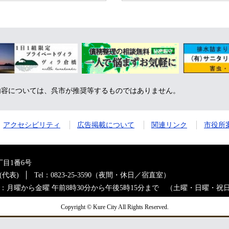
内容については、呉市が推奨等するものではありません。
アクセシビリティ
広告掲載について
関連リンク
市役所
目1番6号
0(代表)
Tel：0823-25-3590（夜間・休日／宿直室）
：月曜から金曜 午前8時30分から午後5時15分まで （土曜・日曜・祝
Copyright © Kure City All Rights Reserved.