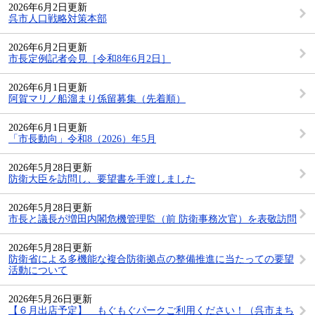
2026年6月2日更新
呉市人口戦略対策本部
2026年6月2日更新
市長定例記者会見［令和8年6月2日］
2026年6月1日更新
阿賀マリノ船溜まり係留募集（先着順）
2026年6月1日更新
「市長動向」令和8（2026）年5月
2026年5月28日更新
防衛大臣を訪問し、要望書を手渡しました
2026年5月28日更新
市長と議長が増田内閣危機管理監（前 防衛事務次官）を表敬訪問
2026年5月28日更新
防衛省による多機能な複合防衛拠点の整備推進に当たっての要望
活動について
2026年5月26日更新
【６月出店予定】 もぐもぐパークご利用ください！（呉市まち