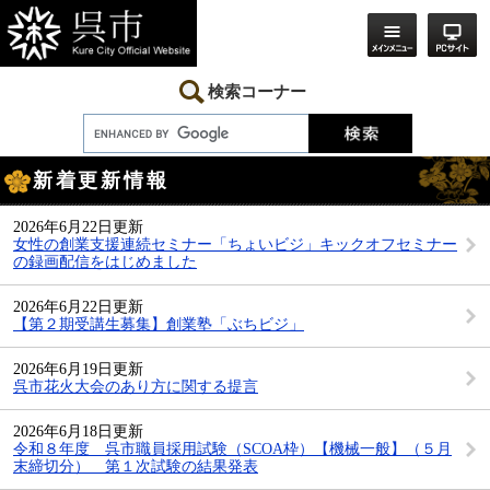
ペ
メ
ー
ニ
ジ
ュ
の
ー
先
を
検索コーナー
頭
飛
で
ば
す。
し
本
て
新着更新情報
文
本
文
へ
2026年6月22日更新
女性の創業支援連続セミナー「ちょいビジ」キックオフセミナー
の録画配信をはじめました
2026年6月22日更新
【第２期受講生募集】創業塾「ぶちビジ」
2026年6月19日更新
呉市花火大会のあり方に関する提言
2026年6月18日更新
令和８年度 呉市職員採用試験（SCOA枠）【機械一般】（５月
末締切分） 第１次試験の結果発表