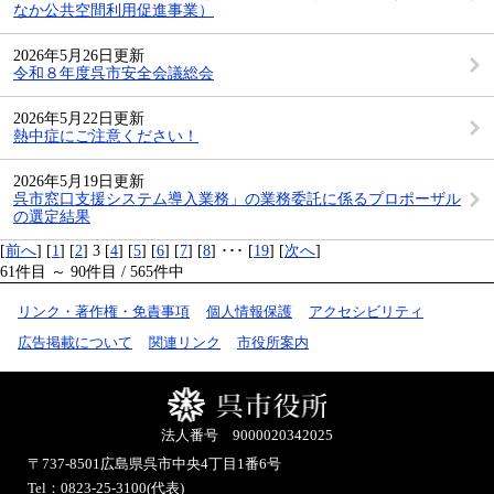
なか公共空間利用促進事業）
2026年5月26日更新
令和８年度呉市安全会議総会
2026年5月22日更新
熱中症にご注意ください！
2026年5月19日更新
呉市窓口支援システム導入業務」の業務委託に係るプロポーザル
の選定結果
[
前へ
] [
1
] [
2
] 3 [
4
] [
5
] [
6
] [
7
] [
8
] ･･･ [
19
] [
次へ
]
61件目 ～ 90件目 / 565件中
リンク・著作権・免責事項
個人情報保護
アクセシビリティ
広告掲載について
関連リンク
市役所案内
法人番号 9000020342025
〒737-8501
広島県呉市中央4丁目1番6号
Tel：0823-25-3100(代表)