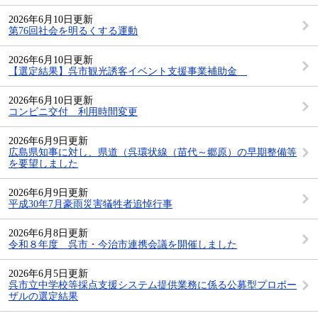
2026年6月10日更新
第76回社会を明るくする運動
2026年6月10日更新
【選定結果】呉市観光誘客イベント支援事業補助金
2026年6月10日更新
コンビニ交付 利用時間変更
2026年6月9日更新
広島県知事に対し、県道（呉環状線（苗代～郷原）の早期整備等
を要望しました
2026年6月9日更新
平成30年7月豪雨災害犠牲者追悼行事
2026年6月8日更新
令和８年度 呉市・今治市連携会議を開催しました
2026年6月5日更新
呉市立中学校等採点支援システム提供業務に係る公募型プロポー
ザルの選定結果