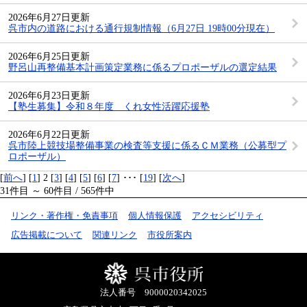
2026年6月27日更新
呉市内の道路における通行規制情報（6月27日 19時00分現在）
2026年6月25日更新
野呂山再整備基本計画策定業務に係るプロポーザルの選定結果
2026年6月23日更新
【塾生募集】令和８年度 くれ女性活躍応援塾
2026年6月22日更新
呉市陸上競技場整備事業の検査等支援に係るＣＭ業務（公募型プ
ロポーザル）
[
前へ
] [
1
] 2 [
3
] [
4
] [
5
] [
6
] [
7
] ･･･ [
19
] [
次へ
]
31件目 ～ 60件目 / 565件中
リンク・著作権・免責事項
個人情報保護
アクセシビリティ
広告掲載について
関連リンク
市役所案内
法人番号 9000020342025