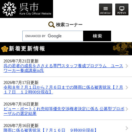
ペ
メ
ー
ニ
ジ
ュ
の
ー
先
を
検索コーナー
頭
飛
で
ば
す。
し
本
て
新着更新情報
文
本
文
へ
2026年7月21日更新
呉の若者の成長をささえる専門スタッフ養成プログラム ユース
ワーカー養成講座in呉
2026年7月17日更新
令和８年７月１日から７月６日までの降雨に係る被害状況【７月
１７日 １２時00分現在】
2026年7月16日更新
ビュー・ポートくれ売却等優先交渉権者決定に係る 公募型プロポ
ーザルの選定結果
2026年7月16日更新
降雨に係る被害状況【７月１６日 ９時00分現在】