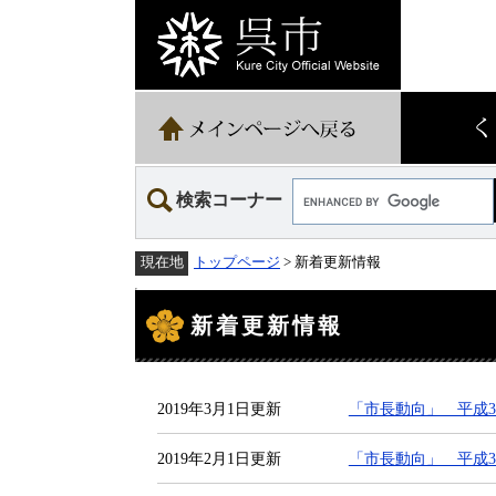
ペ
メ
ー
ニ
ジ
ュ
の
ー
先
を
頭
飛
で
ば
す。
し
て
Google
本
検索コーナー
カ
文
ス
へ
タ
トップページ
> 新着更新情報
現在地
ム
検
本
索
文
新着更新情報
2019年3月1日更新
「市長動向」 平成31
2019年2月1日更新
「市長動向」 平成31