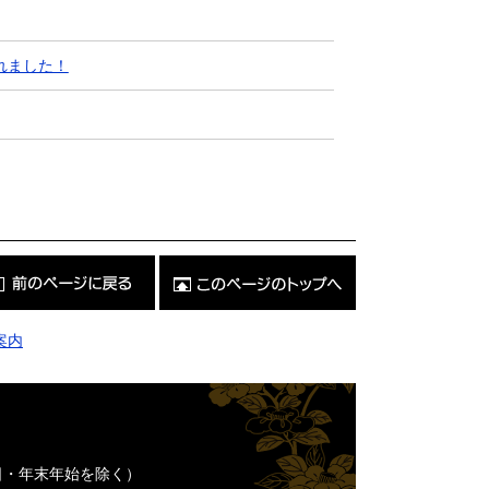
れました！
こ
の
ペ
ー
ジ
案内
の
ト
ッ
プ
へ
日・年末年始を除く）