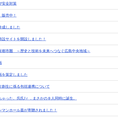
び安全対策
」販売中！
作成しました
特設サイトを開設しました！
枢都市圏 ～歴史と技術を未来へつなぐ広島中央地域～
画
画を策定しました
方創生に係る包括連携について
ちゃった。呉氏Jｒ．まさかの８人同時に誕生。
ンマンホール蓋が寄贈されました！