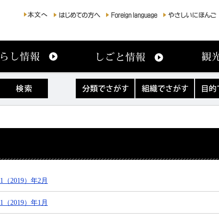
分
組
目
類
織
的
で
で
で
さ
さ
さ
が
が
が
す
す
す
（2019）年2月
（2019）年1月