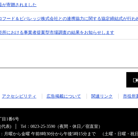
蓋が寄贈されました
ロフード＆ビバレッジ株式会社との連携協力に関する協定締結式が行わ
売所における事業者提案型市場調査の結果をお知らせします
前
の
ペ
ー
ジ
アクセシビリティ
広告掲載について
関連リンク
市役所
に
戻
る
目1番6号
0(代表)
Tel：0823-25-3590（夜間・休日／宿直室）
：月曜から金曜 午前8時30分から午後5時15分まで （土曜・日曜・祝