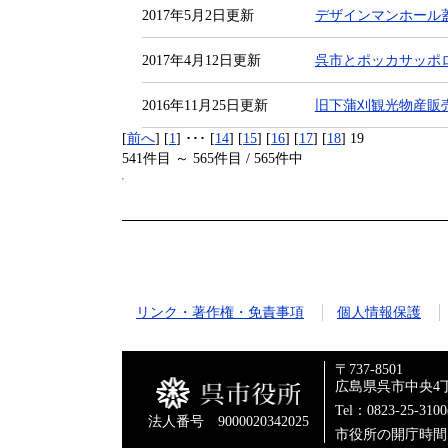
2017年5月2日更新
デザインマンホール
2017年4月12日更新
呉市とポッカサッポ
2016年11月25日更新
旧下蒲刈観光物産販
[
前へ
] [
1
] ･･･ [
14
] [
15
] [
16
] [
17
] [
18
] 19
541件目 ～ 565件目 / 565件中
リンク・著作権・免責事項
個人情報保護
〒737-8501
広島県呉市中央4丁
Tel：0823-25-310
法人番号 9000020342025
市役所の開庁時間