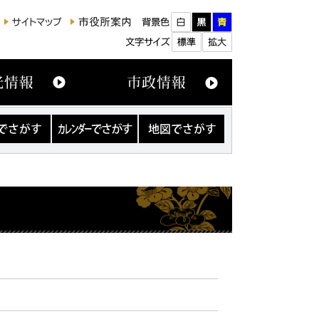
カ
地
レ
図
ン
で
ダ
さ
ー
が
で
す
さ
が
す