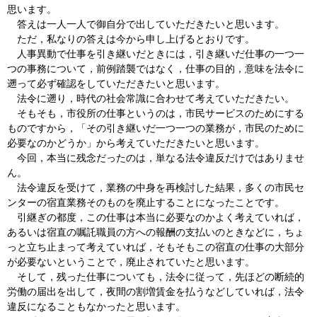
思います。
答えは一人一人で御自分で出していただきたいと思います。
ただ，私なりの答えは今から申し上げるとおりです。
人事異動で仕事を引き継いだときには，引き継いだ仕事の一つ一
つの事務について，前例踏襲ではなく，仕事の目的，意味を法令に
遡って必ず確認をしていただきたいと思います。
法令に遡り，時代の社会常識に合わせて考えていただきたい。
そもそも，市役所の仕事というのは，市民サービスのためにする
ものですから，「その引き継いだ一つ一つの業務が，市民のために
必要なのかどうか」から考えていただきたいと思います。
今回，本当に残念だったのは，単なる法令違反だけではありませ
ん。
法令違反を受けて，業務の中身を再検討した結果，多くの市民セ
ンターの宿直業務そのものを廃止することになったことです。
引継ぎの都度，この仕事は本当に必要なのかよく考えていれば，
あるいは宿直の嘱託職員の方への報酬の支払いのときなどに，ちょ
っと立ち止まって考えていれば，そもそもこの宿直の仕事の大部分
が必要ないということで，廃止されていたと思います。
そして，残った仕事についても，法令に従って，先ほどの断続的
労働の届出を出して，夜間の割増賃金を払うなどしていれば，法令
違反になることもなかったと思います。