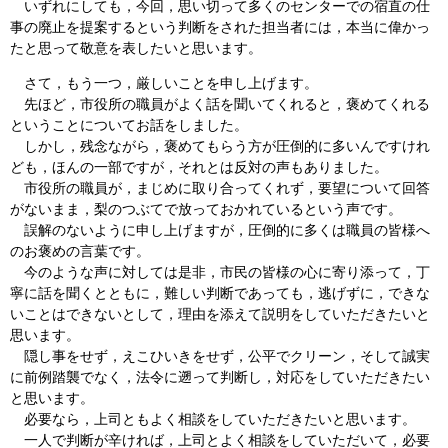
いずれにしても，今回，思い切って多くのセンターでの宿直の仕
事の廃止を提案するという判断をされた担当者には，本当に偉かっ
たと思って敬意を表したいと思います。
さて，もう一つ，厳しいことを申し上げます。
先ほど，市役所の職員がよく話を聞いてくれると，褒めてくれる
ということについてお話をしました。
しかし，残念ながら，褒めてもらう方が圧倒的に多いんですけれ
ども，ほんの一部ですが，それとは反対の声もありました。
市役所の職員が，まじめに取り合ってくれず，要望について回答
がないまま，梨のつぶてで放っておかれているという声です。
誤解のないように申し上げますが，圧倒的に多くは職員の皆様へ
のお褒めの言葉です。
今のような声に対しては是非，市民の皆様の心に寄り添って，丁
寧に話を聞くとともに，難しい判断であっても，逃げずに，できな
いことはできないとして，理由を添えて説明をしていただきたいと
思います。
隠し事をせず，えこひいきをせず，公平でクリーン，そして誠実
に前例踏襲でなく，法令に遡って判断し，対応をしていただきたい
と思います。
必要なら，上司ともよく相談をしていただきたいと思います。
一人で判断が辛ければ，上司とよく相談をしていただいて，必要