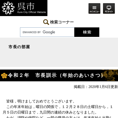
ペ
メ
ー
ニ
ジ
ュ
の
ー
先
を
検索コーナー
頭
飛
で
ば
す。
し
て
本
市長の部屋
文
へ
本
令和２年 市長訓示（年始のあいさつ）
文
掲載日：2020年1月6日更新
皆様，明けましておめでとうございます。
この年末年始は，曜日の関係で，１２月２８日の土曜日から，１
月５日の日曜日まで，九日間の連続の休みとなりました。
ただ，消防や病院など，一部の職員の方々は，年末年始も出勤し