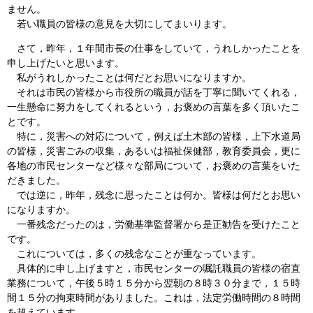
ません。
若い職員の皆様の意見を大切にしてまいります。
さて，昨年，１年間市長の仕事をしていて，うれしかったことを
申し上げたいと思います。
私がうれしかったことは何だとお思いになりますか。
それは市民の皆様から市役所の職員が話を丁寧に聞いてくれる，
一生懸命に努力をしてくれるという，お褒めの言葉を多く頂いたこ
とです。
特に，災害への対応について，例えば土木部の皆様，上下水道局
の皆様，災害ごみの収集，あるいは福祉保健部，教育委員会，更に
各地の市民センターなど様々な部局について，お褒めの言葉をいた
だきました。
では逆に，昨年，残念に思ったことは何か。皆様は何だとお思い
になりますか。
一番残念だったのは，労働基準監督署から是正勧告を受けたこと
です。
これについては，多くの残念なことが重なっています。
具体的に申し上げますと，市民センターの嘱託職員の皆様の宿直
業務について，午後５時１５分から翌朝の８時３０分まで，１５時
間１５分の拘束時間がありました。これは，法定労働時間の８時間
を超えています。