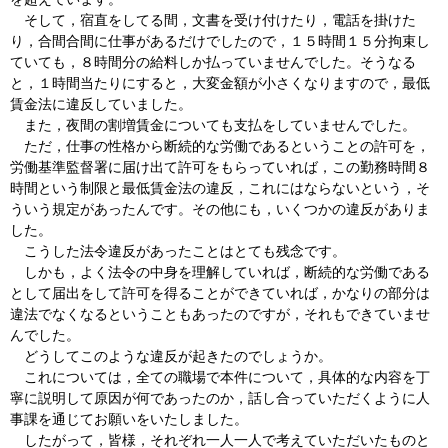
そして，宿直をしてる間，文書を受け付けたり，電話を掛けた
り，合間合間に仕事があるだけでしたので，１５時間１５分拘束し
ていても，８時間分の給料しか払っていませんでした。そうなる
と，１時間当たりにすると，大変金額が小さくなりますので，最低
賃金法に違反していました。
また，夜間の割増賃金についても支払をしていませんでした。
ただ，仕事の性格から断続的な労働であるということの許可を，
労働基準監督署に届け出て許可をもらっていれば，この勤務時間８
時間という制限と最低賃金法の違反，これにはならないという，そ
ういう規定があったんです。その他にも，いくつかの違反がありま
した。
こうした法令違反があったことはとても残念です。
しかも，よく法令の中身を理解していれば，断続的な労働である
として届出をして許可を得ることができていれば，かなりの部分は
違法でなくなるということもあったのですが，それもできていませ
んでした。
どうしてこのような違反が起きたのでしょうか。
これについては，全ての職場で本件について，具体的な内容を丁
寧に説明して原因が何であったのか，話し合っていただくように人
事課を通じてお願いをいたしました。
したがって，皆様，それぞれ一人一人で考えていただいたものと