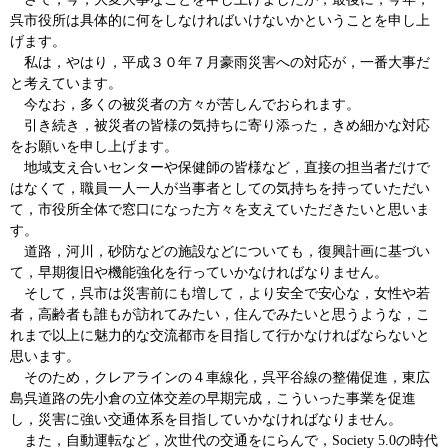
呉市役所は具体的に何をしなければいけないかということを申し上
げます。
私は，やはり，平成３０年７月豪雨災害への対応が，一番大事だ
と考えています。
今なお，多くの被災者の方々が苦しんでおられます。
引き続き，被災者の皆様の気持ちに寄り添った，きめ細かな対応
をお願いを申し上げます。
地域支え合いセンターや保健師の皆様など，直接の担当者だけで
はなくて，職員一人一人が当事者としての気持ちを持っていただい
て，市役所全体で窓口になった方々を支えていただきたいと思いま
す。
道路，河川，砂防などの施設などについても，復興計画に基づい
て，早期復旧や機能強化を行っていかなければなりません。
そして，呉市は災害前にも増して，より安全で安心な，女性や若
者，高齢者も誰もが訪れてみたい，住んでみたいと思うような，こ
れまで以上に魅力的な交流都市を目指して行かなければならないと
思います。
そのため，クレアラインの４車線化，呉平谷線の整備促進，東広
島呉道路の先小倉の立体交差の早期完成，こういった事業を促進
し，災害に強い交通体系を目指していかなければなりません。
また，自動運転など，次世代の交通をにらんで，Society 5.0の時代