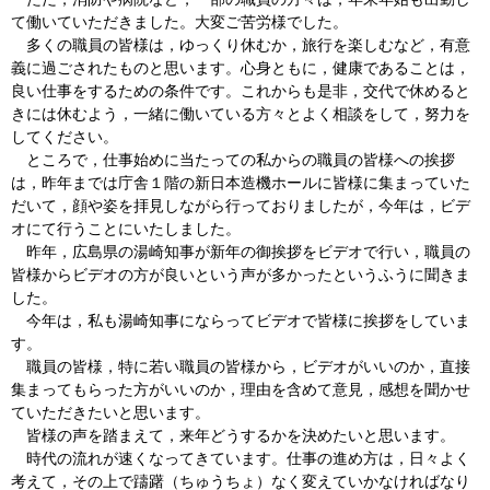
て働いていただきました。大変ご苦労様でした。
多くの職員の皆様は，ゆっくり休むか，旅行を楽しむなど，有意
義に過ごされたものと思います。心身ともに，健康であることは，
良い仕事をするための条件です。これからも是非，交代で休めると
きには休むよう，一緒に働いている方々とよく相談をして，努力を
してください。
ところで，仕事始めに当たっての私からの職員の皆様への挨拶
は，昨年までは庁舎１階の新日本造機ホールに皆様に集まっていた
だいて，顔や姿を拝見しながら行っておりましたが，今年は，ビデ
オにて行うことにいたしました。
昨年，広島県の湯崎知事が新年の御挨拶をビデオで行い，職員の
皆様からビデオの方が良いという声が多かったというふうに聞きま
した。
今年は，私も湯崎知事にならってビデオで皆様に挨拶をしていま
す。
職員の皆様，特に若い職員の皆様から，ビデオがいいのか，直接
集まってもらった方がいいのか，理由を含めて意見，感想を聞かせ
ていただきたいと思います。
皆様の声を踏まえて，来年どうするかを決めたいと思います。
時代の流れが速くなってきています。仕事の進め方は，日々よく
考えて，その上で躊躇（ちゅうちょ）なく変えていかなければなり