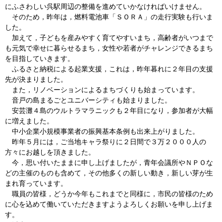
にふさわしい呉駅周辺の整備を進めていかなければいけません。
そのため，昨年は，燃料電池車「ＳＯＲＡ」の走行実験も行いま
した。
加えて，子どもを産みやすく育てやすいまち，高齢者がいつまで
も元気で幸せに暮らせるまち，女性や若者がチャレンジできるまち
を目指していきます。
ふるさと納税による起業支援，これは，昨年暮れに２年目の支援
先が決まりました。
また，リノベーションによるまちづくりも始まっています。
音戸の島まるごとユニバーシティも始まりました。
安芸灘４島のウルトラマラニックも２年目になり，参加者が大幅
に増えました。
中小企業小規模事業者の振興基本条例も出来上がりました。
昨年５月には，ご当地キャラ祭りに２日間で３万２０００人の
方々にお越しを頂きました。
今，思い付いたままに申し上げましたが，青年会議所やＮＰＯな
どの主催のものも含めて，その他多くの新しい動き，新しい芽が生
まれ育っています。
職員の皆様，どうか今年もこれまでと同様に，市民の皆様のため
に心を込めて働いていただきますようよろしくお願いを申し上げま
す。