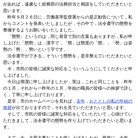
があれば，遠慮なく総務部の法務担当と相談をしていただきたいと
思います。
昨年９月２６日に，労働基準監督署からの是正勧告について，私
からコメントを発表いたしましたが，その中で，法令遵守の態勢を
整備するようお願いをいたしました。
「態勢」というのは，同じ発音で別の言葉もありますが，私が申
し上げた「態勢」は，漢字で，「態」は態度の「態」，「勢」は姿
勢の「勢」，勢いという字です。
法令遵守ができる，そういう態勢を，是非整えていただきたいと
思います。
今，市民の皆様に誠実な対応をこういうふうにしてくださいと申
し上げました。
今日は簡潔に申し上げましたが，実は，これと同じことを，昨年
の１月，それから一昨年の１月，年始の職員の皆様への挨拶で詳し
く，丁寧に申し上げております。
是非，市のホームページを見れば，
去年
，
おととしの私の年始の
挨拶
が出ておりますので，それを見ていただきたいと思います。
そして，市民の皆様に誠実な対応をしていただいて，心掛けてい
ただきまして，法令遵守の態勢を作り上げていただきたいと思いま
す。
さて，今，大変大事なことを申し上げましたが，最後に，今年，