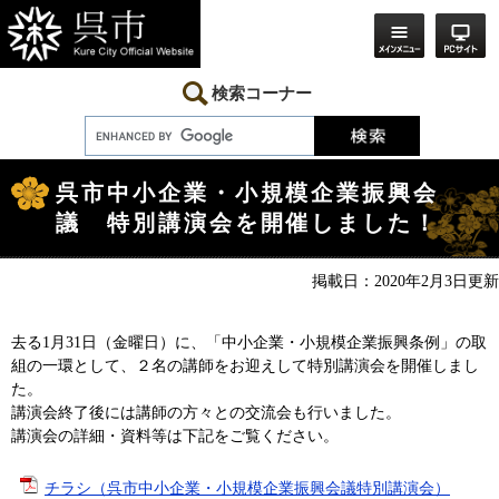
ペ
メ
ー
ニ
ジ
ュ
の
ー
先
を
検索コーナー
頭
飛
で
ば
す。
し
本
て
文
本
呉市中小企業・小規模企業振興会
文
議 特別講演会を開催しました！
へ
掲載日：2020年2月3日更新
去る1月31日（金曜日）に、
「中小企業・小規模企業振興条例」の取
組の一環として、２名の講師をお迎えして特別講演会を開催しまし
た。
講演会終了後には講師の方々との交流会も行いました。
講演会の詳細・資料等は下記をご覧ください。
チラシ（呉市中小企業・小規模企業振興会議特別講演会）