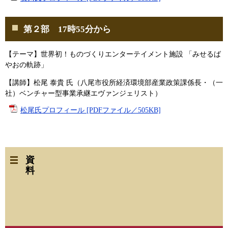
第２部 17時55分から
【テーマ】世界初！ものづくりエンターテイメント施設 「みせるば
やおの軌跡」
【講師】松尾 泰貴 氏（八尾市役所経済環境部産業政策課係長・（一
社）ベンチャー型事業承継エヴァンジェリスト）
松尾氏プロフィール [PDFファイル／505KB]
資
料