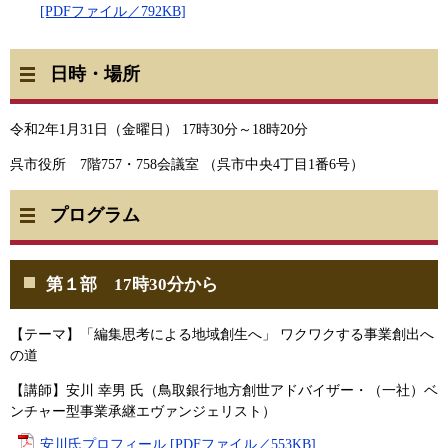
[PDFファイル／792KB]
日時・場所
令和2年1月31日（金曜日） 17時30分～18時20分
呉市役所 7階757・758会議室 （呉市中央4丁目1番6号）
プログラム
第１部 17時30分から
【テーマ】「編集思考による地域創生へ」 ワクワクする事業創出へ
の道
【講師】安川 幸男 氏（鳥取銀行地方創世アドバイザー・（一社）ベ
ンチャー型事業承継エヴァンジェリスト）
安川氏プロフィール [PDFファイル／553KB]