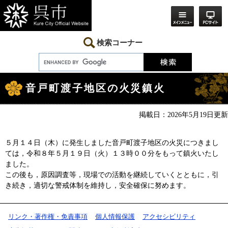
ペ
メ
ー
ニ
ジ
ュ
の
ー
先
を
検索コーナー
頭
飛
で
ば
す。
し
本
て
文
本
音戸町渡子地区の火災鎮火
文
へ
掲載日：2026年5月19日更新
５月１４日（木）に発生しました音戸町渡子地区の火災につきまし
ては，令和８年５月１９日（火）１３時００分をもって鎮火いたし
ました。
この後も，原因調査等，現場での活動を継続していくとともに，引
き続き，適切な警戒体制を維持し，安全確保に努めます。
リンク・著作権・免責事項
個人情報保護
アクセシビリティ