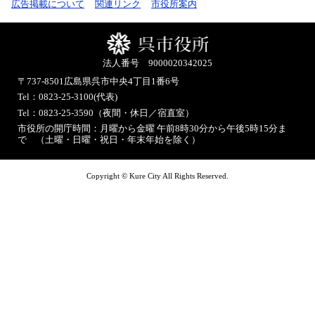
広告掲載について
関連リンク
市役所案内
法人番号 9000020342025
〒737-8501
広島県呉市中央4丁目1番6号
Tel：0823-25-3100(代表)
Tel：0823-25-3590（夜間・休日／宿直室）
市役所の開庁時間：月曜から金曜 午前8時30分から午後5時15分ま
で （土曜・日曜・祝日・年末年始を除く）
Copyright © Kure City All Rights Reserved.