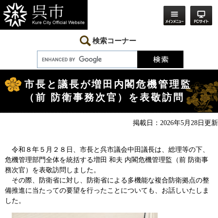
ペ
メ
ー
ニ
ジ
ュ
の
ー
先
を
検索コーナー
頭
飛
で
ば
す。
し
本
て
文
本
市長と議長が増田内閣危機管理監
文
（前 防衛事務次官）を表敬訪問
へ
掲載日：2026年5月28日更新
令和８年５月２８日、市長と呉市議会中田議長は、総理等の下、
危機管理部門全体を統括する増田 和夫 内閣危機管理監（前 防衛事
務次官）を表敬訪問しました。
その際、防衛省に対し、防衛省による多機能な複合防衛拠点の整
備推進に当たっての要望を行ったことについても、お話しいたしま
した。