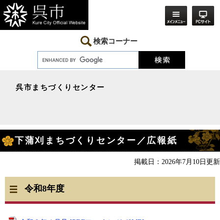
ペ
メ
ー
ニ
ジ
ュ
の
ー
先
を
検索コーナー
頭
飛
で
ば
す。
し
て
本
呉市まちづくりセンター
文
へ
本
下蒲刈まちづくりセンター／広報紙
文
掲載日：2026年7月10日更新
令和8年度