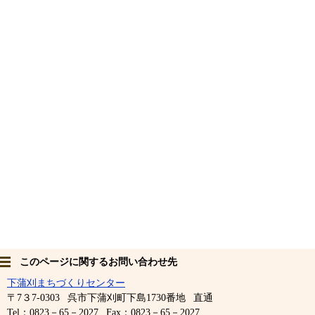
このページに関するお問い合わせ先
下蒲刈まちづくりセンター
〒7３7-0303
呉市下蒲刈町下島1730番地
直通
Tel：0823－65－2027
Fax：0823－65－2027