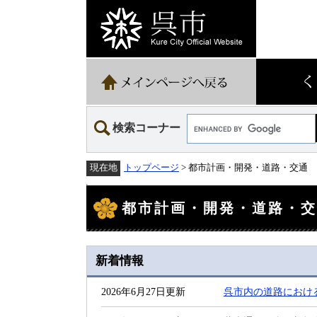
ペ
メ
ー
ニ
ジ
ュ
の
ー
先
を
頭
飛
で
ば
す。
し
て
Google
本
検索コーナー
カ
文
ス
へ
タ
トップページ
> 都市計画・開発・道路・交通
現在地
ム
検
本
索
文
都市計画・開発・道路・
新着情報
2026年6月27日更新
呉市内の道路における