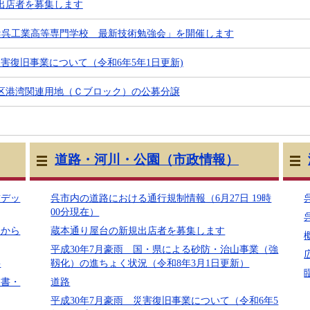
出店者を募集します
×呉工業高等専門学校 最新技術勉強会」を開催します
災害復旧事業について（令和6年5年1日更新)
区港湾関連用地（Ｃブロック）の公募分譲
道路・河川・公園（市政情報）
前デッ
呉市内の道路における通行規制情報（6月27日 19時
00分現在）
様から
蔵本通り屋台の新規出店者を募集します
平成30年7月豪雨 国・県による砂防・治山事業（強
要
靱化）の進ちょく状況（令和8年3月1日更新）
明書・
道路
平成30年7月豪雨 災害復旧事業について（令和6年5