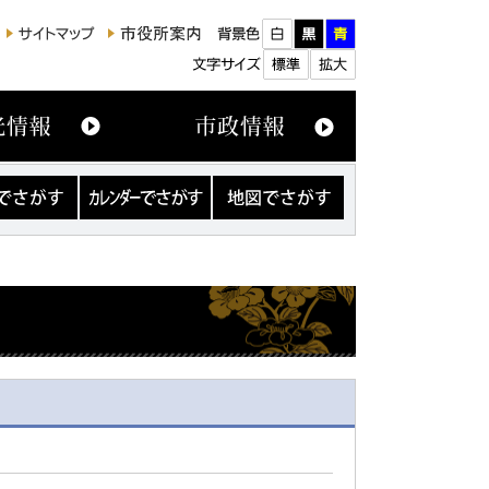
カ
地
レ
図
ン
で
ダ
さ
ー
が
で
す
さ
が
す