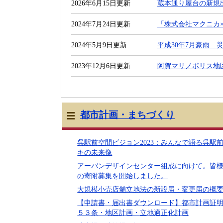
2026年6月15日更新
蔵本通り屋台の新規
2024年7月24日更新
「株式会社マクニカ
2024年5月9日更新
平成30年7月豪雨 
2023年12月6日更新
阿賀マリノポリス地
都市計画・まちづくり
呉駅前空間ビジョン2023：みんなで語る呉駅
キの未来像
アーバンデザインセンター組成に向けて。皆
の寄附募集を開始しました。
大規模小売店舗立地法の新設届・変更届の概
【申請書・届出書ダウンロード】都市計画証
５３条・地区計画・立地適正化計画