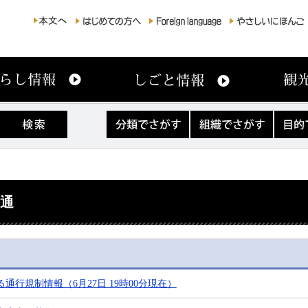
分
組
目
類
織
的
で
で
で
さ
さ
さ
が
が
が
す
す
す
交通
通行規制情報（6月27日 19時00分現在）