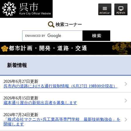
ペ
メ
ー
ニ
ジ
ュ
の
ー
先
を
検索コーナー
頭
飛
で
ば
す。
し
本
て
都市計画・開発・道路・交通
文
本
文
へ
新着情報
2026年6月27日更新
呉市内の道路における通行規制情報（6月27日 19時00分現在）
2026年6月15日更新
蔵本通り屋台の新規出店者を募集します
2024年7月24日更新
「株式会社マクニカ×呉工業高等専門学校 最新技術勉強会」を
開催します