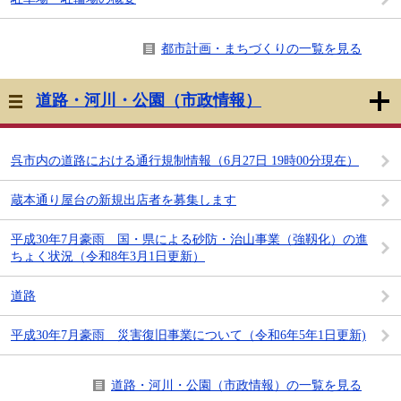
都市計画・まちづくりの一覧を見る
道路・河川・公園（市政情報）
呉市内の道路における通行規制情報（6月27日 19時00分現在）
蔵本通り屋台の新規出店者を募集します
平成30年7月豪雨 国・県による砂防・治山事業（強靱化）の進
ちょく状況（令和8年3月1日更新）
道路
平成30年7月豪雨 災害復旧事業について（令和6年5年1日更新)
道路・河川・公園（市政情報）の一覧を見る