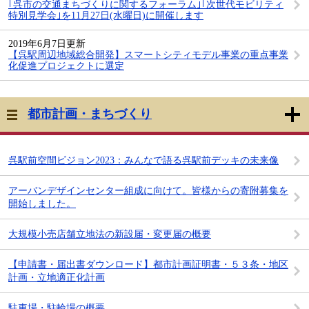
｢呉市の交通まちづくりに関するフォーラム｣｢次世代モビリティ
特別見学会｣を11月27日(水曜日)に開催します
2019年6月7日更新
【呉駅周辺地域総合開発】スマートシティモデル事業の重点事業
化促進プロジェクトに選定
都市計画・まちづくり
呉駅前空間ビジョン2023：みんなで語る呉駅前デッキの未来像
アーバンデザインセンター組成に向けて。皆様からの寄附募集を
開始しました。
大規模小売店舗立地法の新設届・変更届の概要
【申請書・届出書ダウンロード】都市計画証明書・５３条・地区
計画・立地適正化計画
駐車場・駐輪場の概要