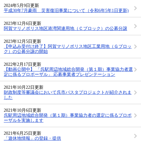
2024年5月9日更新
平成30年7月豪雨 災害復旧事業について（令和6年5年1日更新)
2023年12月6日更新
阿賀マリノポリス地区港湾関連用地（Ｃブロック）の公募分譲
2023年12月5日更新
【申込み受付け終了】阿賀マリノポリス地区工業用地（Ｇブロッ
ク）の公募分譲の開始
2022年2月17日更新
【動画公開中】 「呉駅周辺地域総合開発（第１期）事業協力者選
定に係るプロポーザル」 応募事業者プレゼンテーション
2021年10月22日更新
財政制度等審議会において呉市バスタプロジェクトが紹介されま
した
2021年10月6日更新
呉駅周辺地域総合開発（第１期）事業協力者の選定に係るプロポ
ーザルを実施します
2021年6月25日更新
「遊休地情報」の登録・提供