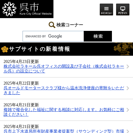
ペ
メ
ー
ニ
ジ
ュ
の
ー
先
を
検索コーナー
頭
飛
で
ば
す。
し
本
て
サブサイトの新着情報
文
本
文
へ
2025年4月23日更新
株式会社ラキール呉オフィスの開設及び子会社（株式会社ラキー
ル呉）の設立について
2025年4月22日更新
呉オールドモータースクラブ様から温水洗浄便座の寄附をいただ
きました
2025年4月21日更新
複雑で複合化した福祉に関する相談に対応します。お気軽にご相
談ください！
2025年4月21日更新
呉市上下水道局所有財産事業者提案型（サウンディング型）市場