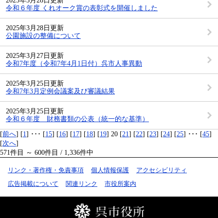
2025年3月28日更新
令和６年度 くれオーク賞の表彰式を開催しました
2025年3月28日更新
公園施設の整備について
2025年3月27日更新
令和7年度（令和7年4月1日付）呉市人事異動
2025年3月25日更新
令和7年3月定例会議案及び審議結果
2025年3月25日更新
令和６年度 財務書類の公表（統一的な基準）
[
前へ
] [
1
] ･･･ [
15
] [
16
] [
17
] [
18
] [
19
] 20 [
21
] [
22
] [
23
] [
24
] [
25
] ･･･ [
45
]
[
次へ
]
571件目 ～ 600件目 / 1,336件中
リンク・著作権・免責事項
個人情報保護
アクセシビリティ
広告掲載について
関連リンク
市役所案内