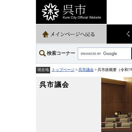
ペ
メ
ー
ニ
ジ
ュ
の
ー
先
を
頭
飛
で
ば
す。
し
て
Google
本
検索コーナー
カ
文
ス
へ
タ
トップページ
>
呉市議会
> 呉市政概要（令和7
現在地
ム
検
索
呉市議会