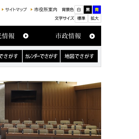
カ
地
レ
図
ン
で
ダ
さ
ー
が
で
す
さ
が
す