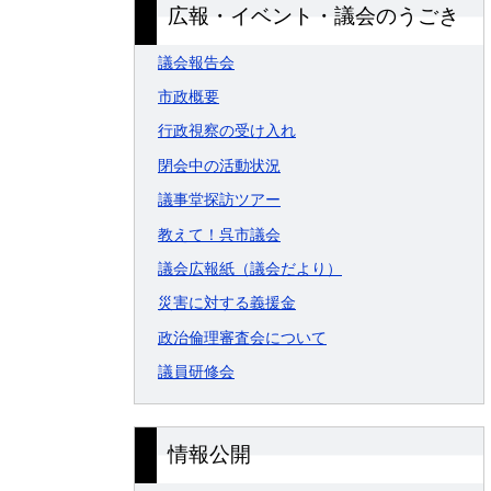
広報・イベント・議会のうごき
議会報告会
市政概要
行政視察の受け入れ
閉会中の活動状況
議事堂探訪ツアー
教えて！呉市議会
議会広報紙（議会だより）
災害に対する義援金
政治倫理審査会について
議員研修会
情報公開