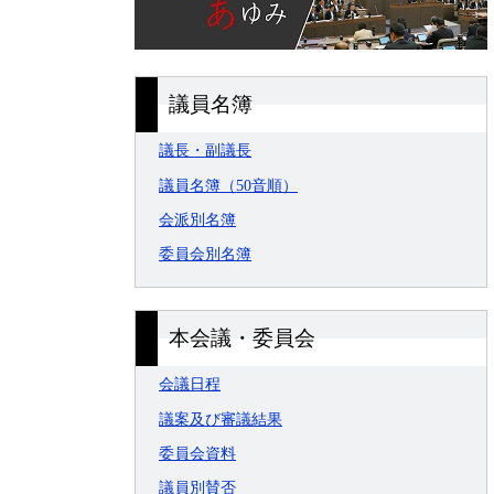
議員名簿
議長・副議長
議員名簿（50音順）
会派別名簿
委員会別名簿
本会議・委員会
会議日程
議案及び審議結果
委員会資料
議員別賛否