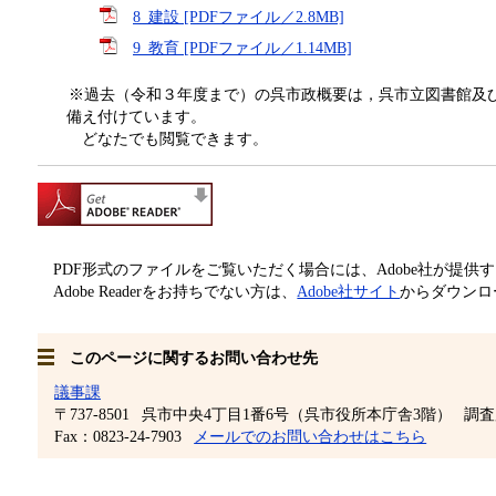
8_建設 [PDFファイル／2.8MB]
9_教育 [PDFファイル／1.14MB]
※過去（令和３年度まで）の呉市政概要は，呉市立図書館及び
備え付けています。
どなたでも閲覧できます。
PDF形式のファイルをご覧いただく場合には、Adobe社が提供するAd
Adobe Readerをお持ちでない方は、
Adobe社サイト
からダウンロ
このページに関するお問い合わせ先
議事課
〒737-8501
呉市中央4丁目1番6号（呉市役所本庁舎3階）
調査
Fax：0823-24-7903
メールでのお問い合わせはこちら