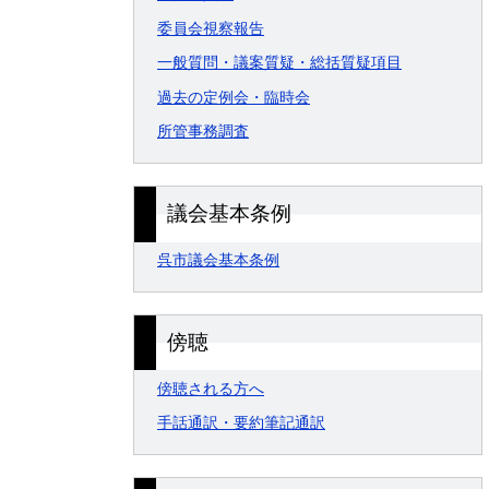
委員会視察報告
一般質問・議案質疑・総括質疑項目
過去の定例会・臨時会
所管事務調査
議会基本条例
呉市議会基本条例
傍聴
傍聴される方へ
手話通訳・要約筆記通訳