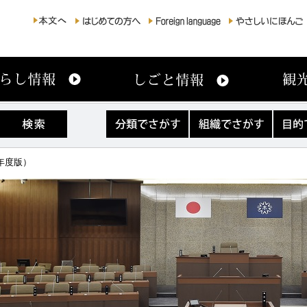
分
組
目
類
織
的
で
で
で
さ
さ
さ
年度版）
が
が
が
す
す
す