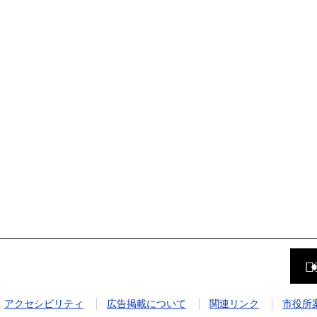
前
の
ペ
ー
ジ
アクセシビリティ
広告掲載について
関連リンク
市役所
に