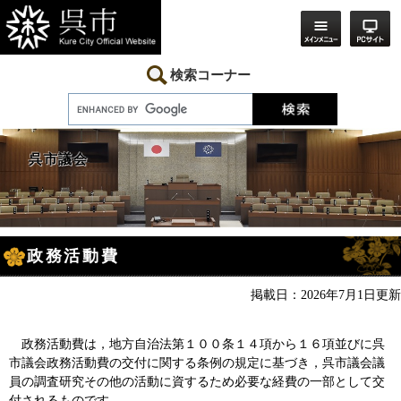
ペ
メ
ー
ニ
ジ
ュ
の
ー
先
を
検索コーナー
頭
飛
で
ば
す。
し
て
本
呉市議会
文
へ
本
政務活動費
文
掲載日：2026年7月1日更新
政務活動費は，地方自治法第１００条１４項から１６項並びに呉
市議会政務活動費の交付に関する条例の規定に基づき，呉市議会議
員の調査研究その他の活動に資するため必要な経費の一部として交
付されるものです。