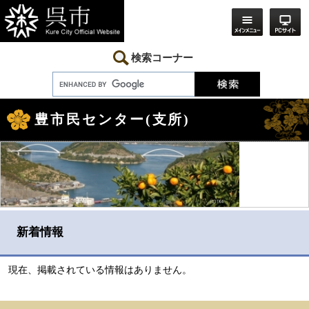
ペ
メ
ー
ニ
ジ
ュ
の
ー
先
を
検索コーナー
頭
飛
で
ば
す。
し
本
て
文
本
豊市民センター(支所)
文
へ
新着情報
現在、掲載されている情報はありません。