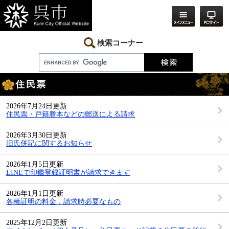
ペ
メ
ー
ニ
ジ
ュ
の
ー
先
を
検索コーナー
頭
飛
で
ば
す。
し
本
て
住民票
文
本
文
へ
2026年7月24日更新
住民票・戸籍謄本などの郵送による請求
2026年3月30日更新
旧氏併記に関するお知らせ
2026年1月5日更新
LINEで印鑑登録証明書が請求できます
2026年1月1日更新
各種証明の料金，請求時必要なもの
2025年12月2日更新