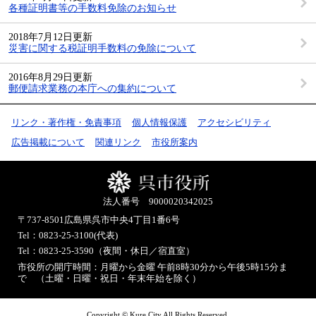
各種証明書等の手数料免除のお知らせ
2018年7月12日更新
災害に関する税証明手数料の免除について
2016年8月29日更新
郵便請求業務の本庁への集約について
リンク・著作権・免責事項
個人情報保護
アクセシビリティ
広告掲載について
関連リンク
市役所案内
法人番号 9000020342025
〒737-8501
広島県呉市中央4丁目1番6号
Tel：0823-25-3100(代表)
Tel：0823-25-3590（夜間・休日／宿直室）
市役所の開庁時間：月曜から金曜 午前8時30分から午後5時15分ま
で （土曜・日曜・祝日・年末年始を除く）
Copyright © Kure City All Rights Reserved.