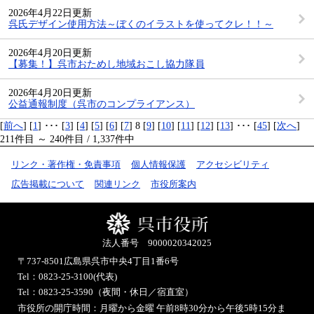
2026年4月22日更新
呉氏デザイン使用方法～ぼくのイラストを使ってクレ！！～
2026年4月20日更新
【募集！】呉市おためし地域おこし協力隊員
2026年4月20日更新
公益通報制度（呉市のコンプライアンス）
[
前へ
] [
1
] ･･･ [
3
] [
4
] [
5
] [
6
] [
7
] 8 [
9
] [
10
] [
11
] [
12
] [
13
] ･･･ [
45
] [
次へ
]
211件目 ～ 240件目 / 1,337件中
リンク・著作権・免責事項
個人情報保護
アクセシビリティ
広告掲載について
関連リンク
市役所案内
法人番号 9000020342025
〒737-8501
広島県呉市中央4丁目1番6号
Tel：0823-25-3100(代表)
Tel：0823-25-3590（夜間・休日／宿直室）
市役所の開庁時間：月曜から金曜 午前8時30分から午後5時15分ま