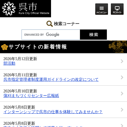
ペ
メ
ー
ニ
ジ
ュ
の
ー
先
を
検索コーナー
頭
飛
で
ば
す。
し
本
て
サブサイトの新着情報
文
本
文
へ
2026年5月12日更新
部活動
2026年5月11日更新
呉市指定管理者制度運用ガイドラインの改定について
2026年5月10日更新
蒲刈まちづくりセンター広報紙
2026年5月8日更新
インターンシップで呉市の仕事を体験してみませんか？
2026年5月8日更新