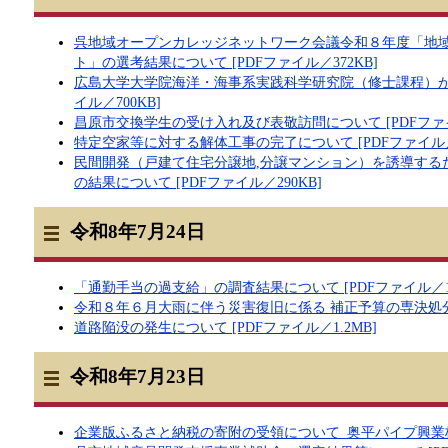
呉地域オープンカレッジネットワーク会議令和８年度「地
ト」の選考結果について [PDFファイル／372KB]
広島大学大学院海洋・海事系実践科学研究院（修士課程）が令
イル／700KB]
昌原市交換学生の受け入れ及び表敬訪問について [PDFファイル
特定空家等に対する解体工事の完了について [PDFファイル／6
民間開発（戸建て住宅分譲地,分譲マンション）を誘導する
の結果について [PDFファイル／290KB]
令和8年7月24日
「通勤手当の過支給」の調査結果について [PDFファイル／18
令和８年６月大雨に伴う災害復旧に係る 補正予算の専決処分につ
道路陥没の発生について [PDFファイル／1.2MB]
令和8年7月23日
企業版ふるさと納税の寄附の受領について_奥平パイプ興業株式会