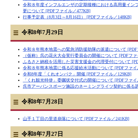
令和８年度インフルエンザの定期接種における高用量イン
更について [PDFファイル／477KB]
行事予定表（8月3日～8月16日） [PDFファイル／148KB]
令和8年7月29日
令和８年熊本地震への緊急消防援助隊の派遣について [PDFフ
（仮称）呉の花火大会実行委員会の開催について [PDFファイル
ふるさと納税を活用した災害支援金の代理受付について [PDF
令和８年熊本地震に係る応援給水活動について [PDFファイル／
令和8年度「くれオンパク」開催 [PDFファイル／129KB]
「くれ観光特使」委嘱状交付式の開催について [PDFファイル／
呉市アーバンスポーツ施設のネーミングライツ契約に係る調印式
令和8年7月28日
山手１丁目の里道崩落について [PDFファイル／241KB]
令和8年7月27日