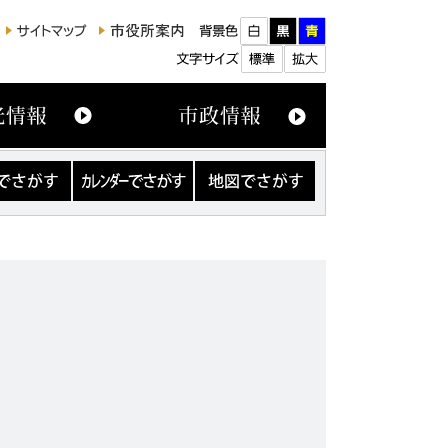
カ
地
レ
図
ン
で
ダ
さ
ー
が
で
す
さ
が
す