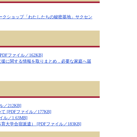
ークショップ「わたしたちの秘密基地」サクセン
Fファイル／162KB]
支援に関する情報を取りまとめ，必要な家庭へ届
212KB]
PDFファイル／177KB]
／1.63MB]
学合宿派遣） [PDFファイル／183KB]