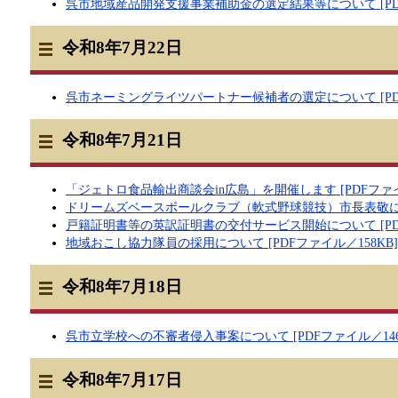
呉市地域産品開発支援事業補助金の選定結果等について [PDFフ
令和8年7月22日
呉市ネーミングライツパートナー候補者の選定について [PDF
令和8年7月21日
「ジェトロ食品輸出商談会in広島」を開催します [PDFファイル
ドリームズベースボールクラブ（軟式野球競技）市長表敬について
戸籍証明書等の英訳証明書の交付サービス開始について [PDF
地域おこし協力隊員の採用について [PDFファイル／158KB]
令和8年7月18日
呉市立学校への不審者侵入事案について [PDFファイル／146
令和8年7月17日