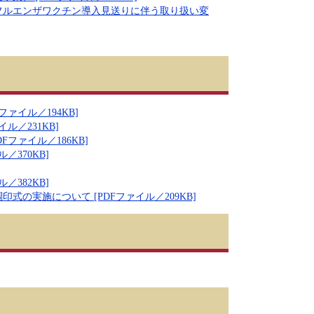
フルエンザワクチン導入見送りに伴う取り扱い変
ァイル／194KB]
／231KB]
ファイル／186KB]
370KB]
382KB]
の実施について [PDFファイル／209KB]