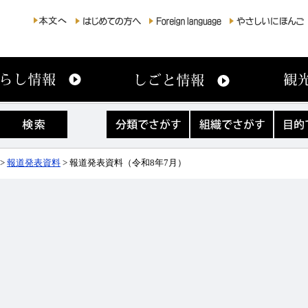
分
組
目
類
織
的
で
で
で
さ
さ
さ
>
報道発表資料
> 報道発表資料（令和8年7月）
が
が
が
す
す
す