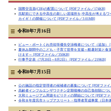
国際交流員(CIR)の配置について [PDFファイル／174KB]
呉駅前にできる中高生の新しい居場所を,中高生が考えるワ
カイギ！の開催について [PDFファイル／3.01MB]
令和8年7月16日
ビュー・ポートくれ売却等優先交渉権者について（追加） [PD
夏休み期間中のこども・子育て世帯を支援～酷暑対策と食
けます～ [PDFファイル／350KB]
行事予定表（7月20日～8月2日） [PDFファイル／219KB]
令和8年7月15日
公の施設の指定管理者の候補者の募集について [PDFファイル／
高齢者インフルエンザワクチン定期接種の自己負担額について [
大和ミュージアム周遊モビリティの開始について [PDFファイル
令和８年度呉市トップアスリート・指導者育成事業（日本体育大