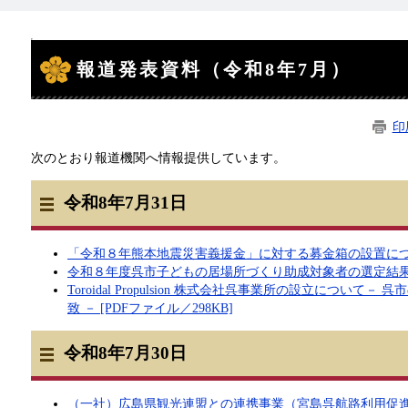
本
文
報道発表資料（令和8年7月）
印
次のとおり報道機関へ情報提供しています。
令和8年7月31日
「令和８年熊本地震災害義援金」に対する募金箱の設置について 
令和８年度呉市子どもの居場所づくり助成対象者の選定結果につい
Toroidal Propulsion 株式会社呉事業所の設立につ
致 － [PDFファイル／298KB]
令和8年7月30日
（一社）広島県観光連盟との連携事業（宮島呉航路利用促進事業）