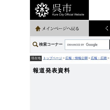
ペ
メ
ー
ニ
ジ
ュ
の
ー
先
を
頭
飛
で
ば
す。
し
て
Google
本
検索コーナー
カ
文
ス
へ
タ
トップページ
>
広報・情報公開
>
広報・広聴
>
現在地
ム
検
索
報道発表資料