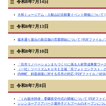
令和8年7月14日
大和ミュージアム・入船山記念館夏イベント開催について [PD
令和8年7月13日
蔵本通り屋台の新店舗の営業開始について [PDFファイル／22
令和8年7月10日
「呉市リノベーションまちづくりに係る人材育成事業ワークショッ
（一社）ツーリズムＫＵＲＥ主催「呉フォトコンテスト」の実施
内神町 斜面崩落に対する呉市の対応 [PDFファイル／683K
令和8年7月8日
「くれ観光特使」委嘱状交付式の開催について [PDFファイル／
シシンヨーアクアパーク屋外子どもプールのオープンについて [