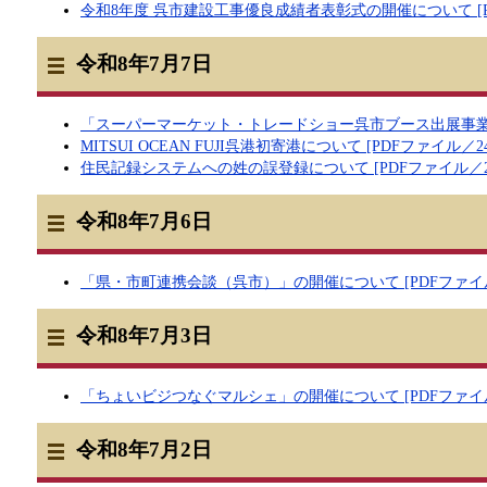
令和8年度 呉市建設工事優良成績者表彰式の開催について [PD
令和8年7月7日
「スーパーマーケット・トレードショー呉市ブース出展事業」の実
MITSUI OCEAN FUJI呉港初寄港について [PDFファイル／24
住民記録システムへの姓の誤登録について [PDFファイル／24
令和8年7月6日
「県・市町連携会談（呉市）」の開催について [PDFファイル／
令和8年7月3日
「ちょいビジつなぐマルシェ」の開催について [PDFファイル／
令和8年7月2日