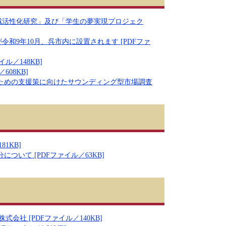
域活性化研究」及び「学生の夢実現プロジェク
和9年10月、呉市内に設置されます [PDFファ
／148KB]
08KB]
ための支援策に向けたサウンディング型市場調査
1KB]
いて [PDFファイル／63KB]
社 [PDFファイル／140KB]