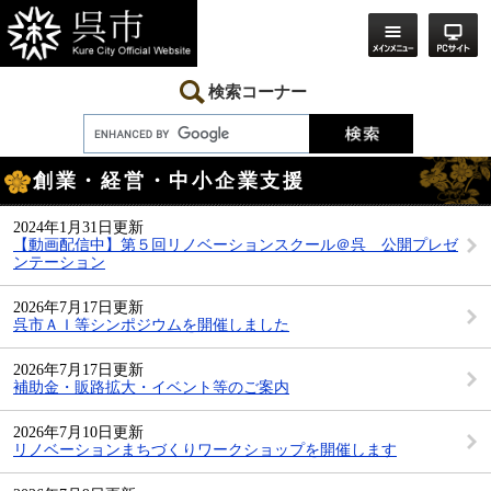
ペ
メ
ー
ニ
ジ
ュ
の
ー
先
を
検索コーナー
頭
飛
で
ば
す。
し
本
て
創業・経営・中小企業支援
文
本
文
へ
2024年1月31日更新
【動画配信中】第５回リノベーションスクール＠呉 公開プレゼ
ンテーション
2026年7月17日更新
呉市ＡＩ等シンポジウムを開催しました
2026年7月17日更新
補助金・販路拡大・イベント等のご案内
2026年7月10日更新
リノベーションまちづくりワークショップを開催します