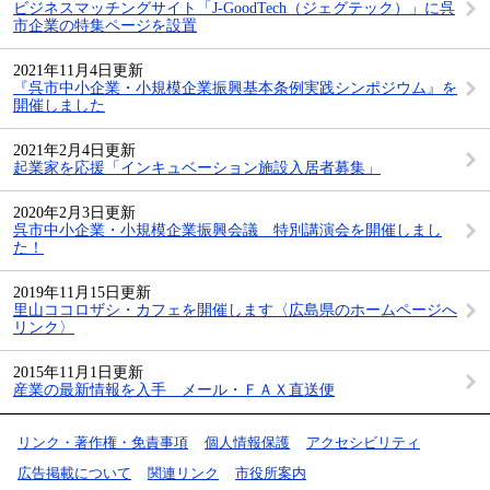
ビジネスマッチングサイト「J-GoodTech（ジェグテック）」に呉
市企業の特集ページを設置
2021年11月4日更新
『呉市中小企業・小規模企業振興基本条例実践シンポジウム』を
開催しました
2021年2月4日更新
起業家を応援「インキュベーション施設入居者募集」
2020年2月3日更新
呉市中小企業・小規模企業振興会議 特別講演会を開催しまし
た！
2019年11月15日更新
里山ココロザシ・カフェを開催します〈広島県のホームページへ
リンク〉
2015年11月1日更新
産業の最新情報を入手 メール・ＦＡＸ直送便
リンク・著作権・免責事項
個人情報保護
アクセシビリティ
広告掲載について
関連リンク
市役所案内