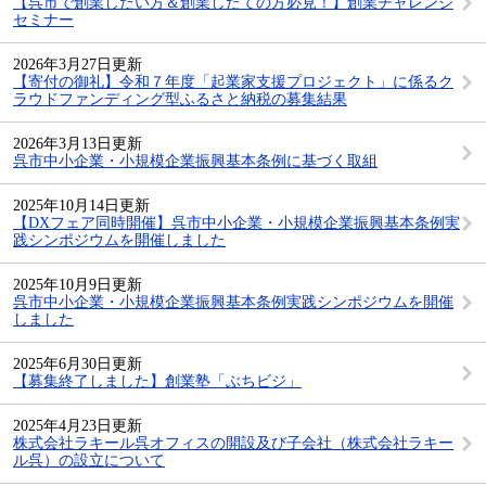
【呉市で創業したい方＆創業したての方必見！】創業チャレンジ
セミナー
2026年3月27日更新
【寄付の御礼】令和７年度「起業家支援プロジェクト」に係るク
ラウドファンディング型ふるさと納税の募集結果
2026年3月13日更新
呉市中小企業・小規模企業振興基本条例に基づく取組
2025年10月14日更新
【DXフェア同時開催】呉市中小企業・小規模企業振興基本条例実
践シンポジウムを開催しました
2025年10月9日更新
呉市中小企業・小規模企業振興基本条例実践シンポジウムを開催
しました
2025年6月30日更新
【募集終了しました】創業塾「ぶちビジ」
2025年4月23日更新
株式会社ラキール呉オフィスの開設及び子会社（株式会社ラキー
ル呉）の設立について