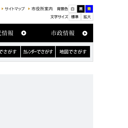
カ
地
レ
図
ン
で
ダ
さ
ー
が
で
す
さ
が
す