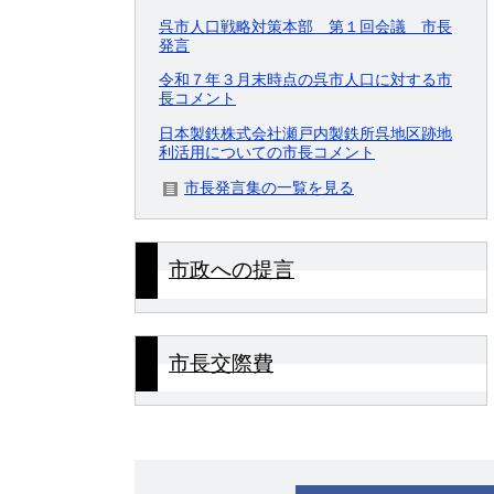
呉市人口戦略対策本部 第１回会議 市長
発言
令和７年３月末時点の呉市人口に対する市
長コメント
日本製鉄株式会社瀬戸内製鉄所呉地区跡地
利活用についての市長コメント
市長発言集の一覧を見る
市政への提言
市長交際費