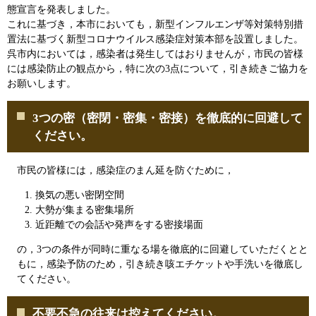
態宣言を発表しました。
これに基づき，本市においても，新型インフルエンザ等対策特別措
置法に基づく新型コロナウイルス感染症対策本部を設置しました。
呉市内においては，感染者は発生してはおりませんが，市民の皆様
には感染防止の観点から，特に次の3点について，引き続きご協力を
お願いします。
3つの密（密閉・密集・密接）を徹底的に回避して
ください。
市民の皆様には，感染症のまん延を防ぐために，
換気の悪い密閉空間
大勢が集まる密集場所
近距離での会話や発声をする密接場面
の，3つの条件が同時に重なる場を徹底的に回避していただくとと
もに，感染予防のため，引き続き咳エチケットや手洗いを徹底し
てください。
不要不急の往来は控えてください。