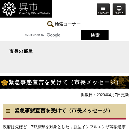
ペ
メ
ー
ニ
ジ
ュ
の
ー
先
を
検索コーナー
頭
飛
で
ば
す。
し
て
本
市長の部屋
文
へ
本
緊急事態宣言を受けて（市長メッセージ）
文
掲載日：2020年4月7日更新
緊急事態宣言を受けて（市長メッセージ）
政府は先ほど，7都府県を対象とした，新型インフルエンザ等緊急事