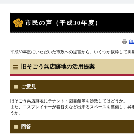
本
文
市民の声（平成30年度）
印
平成30年度にいただいた市政への提言から、いくつか抜粋して掲
旧そごう呉店跡地の活用提案
ご意見
旧そごう呉店跡地にテナント・図書館等を誘致してはどうか。
また、コスプレイヤーが着替えなど出来るスペースを整備し、呉
うか。
回答