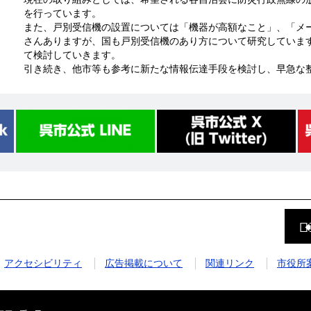
を行っています。
また、戸別受信機の設置については「機器が高額なこと」、「メ
さんありますが、国も戸別受信機のあり方について研究していま
て検討していきます。
引き続き、他市等も参考に新たな情報伝達手段を検討し、早急な
前
の
ペ
ー
ジ
アクセシビリティ
広告掲載について
関連リンク
市役所
に
戻
る