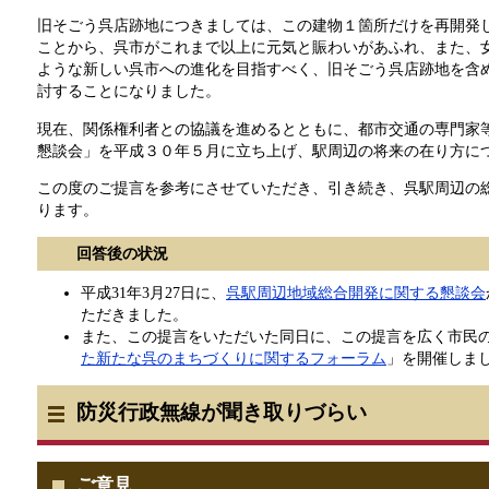
旧そごう呉店跡地につきましては、この建物１箇所だけを再開発
ことから、呉市がこれまで以上に元気と賑わいがあふれ、また、
ような新しい呉市への進化を目指すべく、旧そごう呉店跡地を含
討することになりました。
現在、関係権利者との協議を進めるとともに、都市交通の専門家
懇談会」を平成３０年５月に立ち上げ、駅周辺の将来の在り方に
この度のご提言を参考にさせていただき、引き続き、呉駅周辺の
ります。
回答後の状況
平成31年3月27日に、
呉駅周辺地域総合開発に関する懇談会
ただきました。
また、この提言をいただいた同日に、この提言を広く市民
た新たな呉のまちづくりに関するフォーラム
」を開催しま
防災行政無線が聞き取りづらい
ご意見