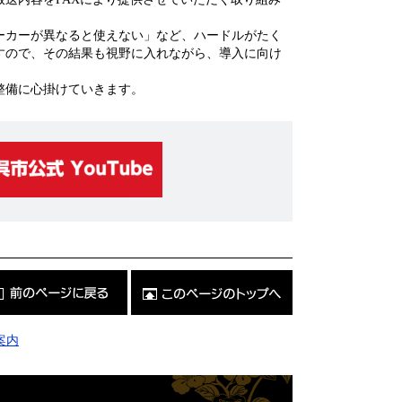
ーカーが異なると使えない」など、ハードルがたく
すので、その結果も視野に入れながら、導入に向け
整備に心掛けていきます。
こ
の
ペ
ー
ジ
案内
の
ト
ッ
プ