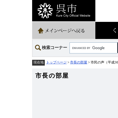
ペ
メ
ー
ニ
ジ
ュ
の
ー
先
を
頭
飛
で
ば
す。
し
て
Google
本
検索コーナー
カ
文
ス
へ
タ
トップページ
>
市長の部屋
> 市民の声（平成3
現在地
ム
検
索
市長の部屋