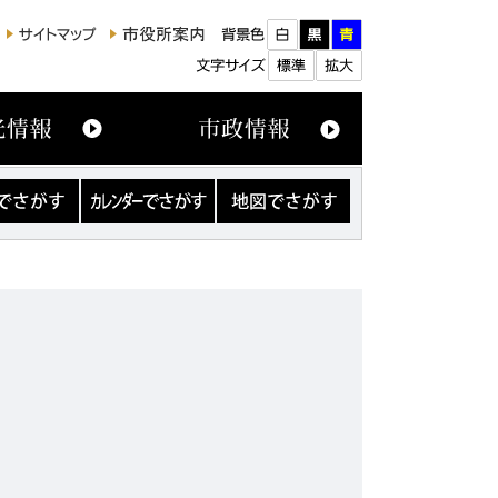
カ
地
レ
図
ン
で
ダ
さ
ー
が
で
す
さ
が
す