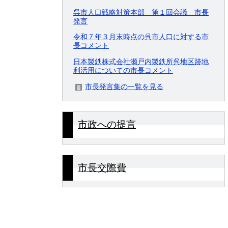
呉市人口戦略対策本部 第１回会議 市長
発言
令和７年３月末時点の呉市人口に対する市
長コメント
日本製鉄株式会社瀬戸内製鉄所呉地区跡地
利活用についての市長コメント
市長発言集の一覧を見る
市政への提言
市長交際費