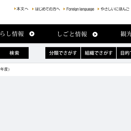
分
組
目
類
織
的
で
で
で
さ
さ
さ
0年度）
が
が
が
す
す
す