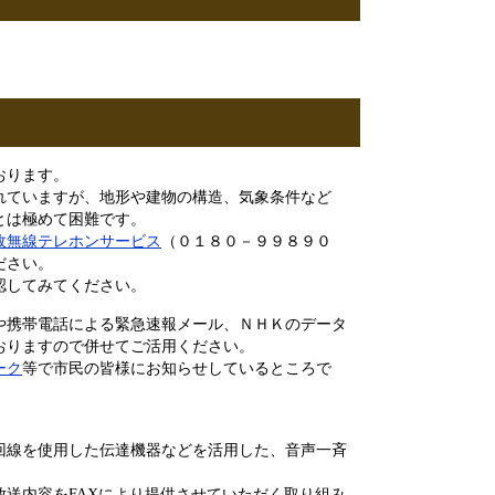
。
おります。
れていますが、地形や建物の構造、気象条件など
とは極めて困難です。
政無線テレホンサービス
（０１８０－９９８９０
ださい。
認してみてください。
や携帯電話による緊急速報メール、ＮＨＫのデータ
おりますので併せてご活用ください。
ーク
等で市民の皆様にお知らせしているところで
回線を使用した伝達機器などを活用した、音声一斉
送内容をFAXにより提供させていただく取り組み