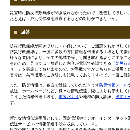
災害時に防災行政無線が聞き取れなかったので、改善してほしい
たとえば、戸別受信機を設置するなどの対応ができないか。
回答
防災行政無線が聞き取りにくい件について、ご迷惑をおかけして
防災行政無線は、一度に多数の方に情報を伝達する手段として優
様々な要因により、全ての地域で等しく聞き取れるようにするこ
そのため、呉市では、放送した内容が電話で確認できる「
防災行
４）」を実施しておりますので、お手数ですがこちらをご活用く
番号は、呉市指定のごみ袋にも記載してありますので、一度ご確
また、防災情報は、各自で登録していただきます
防災情報メール
放送、ホームページなど、様々な情報伝達手段によりお伝えして
こうした情報伝達手段を、
市政だより
や地域の防災訓練、
出前ト
す。
新たな情報伝達手段として、固定電話やラジオ、インターネット
伝送サービスの情報伝達手段を収集しています。
現在の取り組みとしては、希望される各自治会に防災行政無線の放