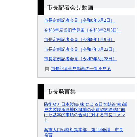
市長記者会見動画
市長定例記者会見［令和8年6月2日］
令和8年度当初予算案［令和8年2月5日］
市長定例記者会見［令和8年1月9日］
市長定例記者会見［令和7年8月22日］
市長定例記者会見［令和7年5月28日］
市長記者会見動画の一覧を見る
市長発言集
防衛省と日本製鉄(株)による日本製鉄(株)瀬
戸内製鉄所呉地区跡地の売買契約締結に向
けた基本的事項の合意に対する市長コメン
ト
呉市人口戦略対策本部 第2回会議 市長
発言