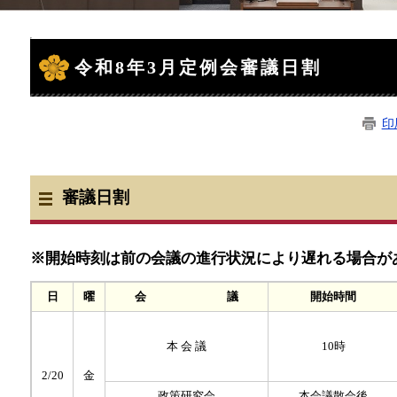
本
文
令和8年3月定例会審議日割
印
審議日割
※開始時刻は前の会議の進行状況により遅れる場合が
日
曜
会 議
開始時間
本 会 議
10時
2/20
金
政策研究会
本会議散会後