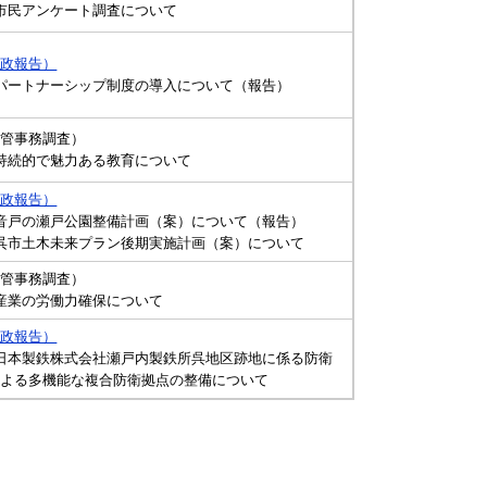
市民アンケート調査について
行政報告）
パートナーシップ制度の導入について（報告）
所管事務調査）
持続的で魅力ある教育について
行政報告）
音戸の瀬戸公園整備計画（案）について（報告）​
呉市土木未来プラン後期実施計画（案）について
所管事務調査）
産業の労働力確保について
行政報告）
日本製鉄株式会社瀬戸内製鉄所呉地区跡地に係る防衛
による多機能な複合防衛拠点の整備について