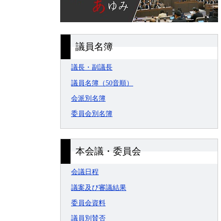
議員名簿
議長・副議長
議員名簿（50音順）
会派別名簿
委員会別名簿
本会議・委員会
会議日程
議案及び審議結果
委員会資料
議員別賛否