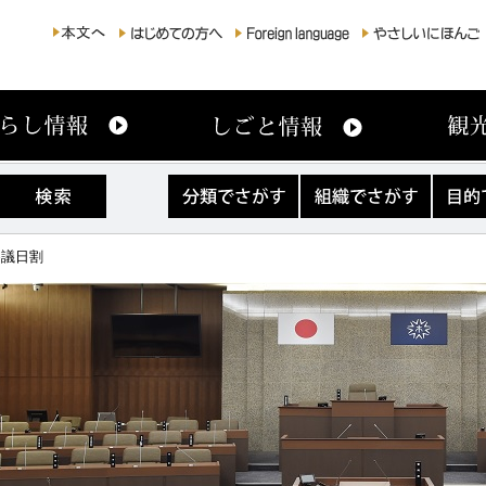
分
組
目
類
織
的
で
で
で
さ
さ
さ
審議日割
が
が
が
す
す
す