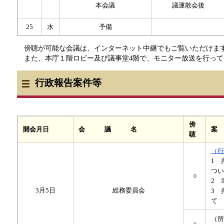
本会議
議運散会後
25
水
予備
傍聴が可能な会議は、インターネット中継でもご覧いただけま
また、本庁１階ロビー及び議事堂4階で、モニター放送を行って
行政報告案件等
傍
開会月日
会 議 名
案
聴
（
1 
つ
○
2 
3月5日
総務委員会
3 
て​
（
×