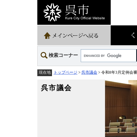
ペ
メ
ー
ニ
ジ
ュ
の
ー
先
を
頭
飛
で
ば
す。
し
て
Google
本
検索コーナー
カ
文
ス
へ
タ
トップページ
>
呉市議会
> 令和8年3月定例会
現在地
ム
検
索
呉市議会