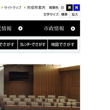
カ
地
レ
図
ン
で
ダ
さ
ー
が
で
す
さ
が
す