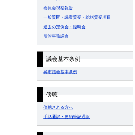
委員会視察報告
一般質問・議案質疑・総括質疑項目
過去の定例会・臨時会
所管事務調査
議会基本条例
呉市議会基本条例
傍聴
傍聴される方へ
手話通訳・要約筆記通訳