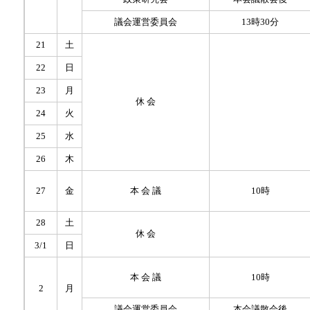
議会運営委員会
13時30分
21
土
22
日
23
月
休 会
24
火
25
水
26
木
27
金
本 会 議
10時
28
土
休 会
3/1
日
本 会 議
10時
2
月
議会運営委員会
本会議散会後