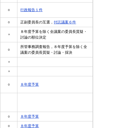
○
行政報告１件​
○
正副委員長の互選，
付託議案６件
８年度予算を除く全議案の委員長質疑・
×
討論の順位決定
所管事務調査報告，８年度予算を除く全
○
議案の委員長質疑・討論・採決
×
×
○
８年度予算
○
８年度予算
○
８年度予算