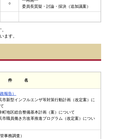
―再開―
○
委員長質疑・討論・採決（追加議案）
す。
います。
 件 名
行政報告）
呉市新型インフルエンザ等対策行動計画（改定案）に
いて
幸町地区総合整備基本計画（案）について
呉市職員働き方改革推進プログラム（改定案）につい
所管事務調査）