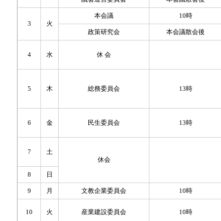
本会議
10時
3
火
政策研究会
本会議散会後
4
休 会
水
5
木
総務委員会
13時
6
金
民生委員会
13時
7
土
休会
8
日
9
月
文教企業委員会
10時
10
火
産業建設委員会
10時