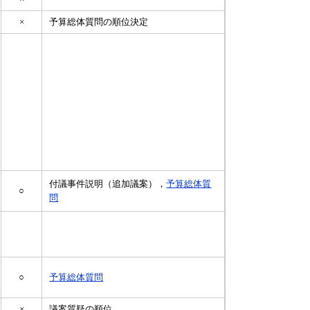
×
予算総体質問の順位決定
付議事件説明（追加議案），
予算総体質
○
問
予算総体質問
○
×
議案質疑の順位​​​