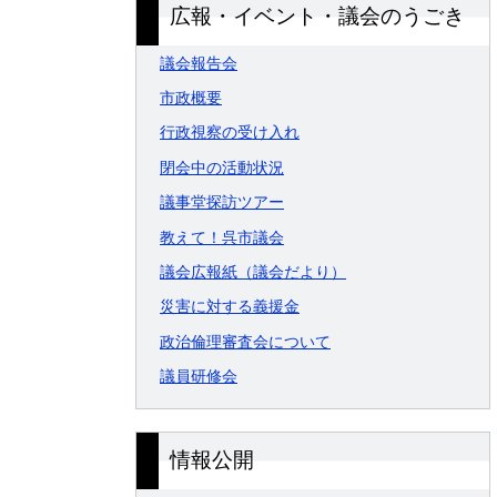
広報・イベント・議会のうごき
議会報告会
市政概要
行政視察の受け入れ
閉会中の活動状況
議事堂探訪ツアー
教えて！呉市議会
議会広報紙（議会だより）
災害に対する義援金
政治倫理審査会について
議員研修会
情報公開