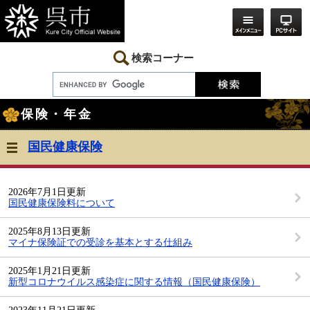
ペ
メ
ー
ニ
ジ
ュ
の
ー
先
を
検索コーナー
頭
飛
で
ば
す。
し
本
て
保険・年金
文
本
文
へ
国民健康保険
2026年7月1日更新
国民健康保険料について
2025年8月13日更新
マイナ保険証での受診を基本とする仕組み
2025年1月21日更新
新型コロナウイルス感染症に関する情報（国民健康保険）