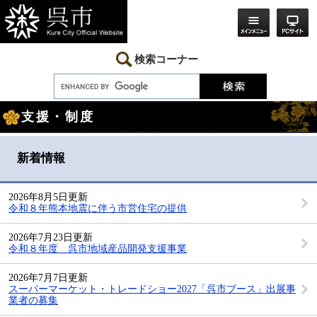
ペ
メ
ー
ニ
ジ
ュ
の
ー
先
を
検索コーナー
頭
飛
で
ば
す。
し
本
て
支援・制度
文
本
文
へ
新着情報
2026年8月5日更新
令和８年熊本地震に伴う市営住宅の提供
2026年7月23日更新
令和８年度 呉市地域産品開発支援事業
2026年7月7日更新
スーパーマーケット・トレードショー2027「呉市ブース」出展事
業者の募集