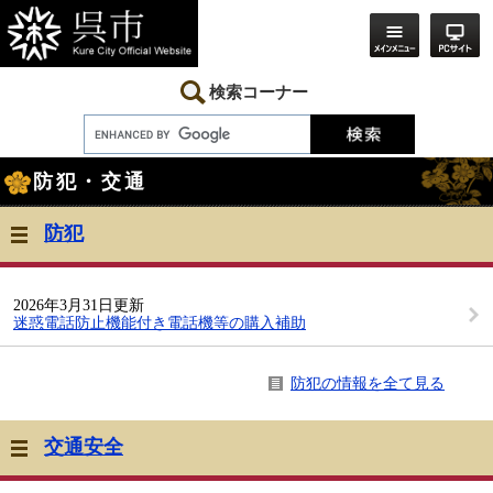
ペ
メ
ー
ニ
ジ
ュ
の
ー
先
を
検索コーナー
頭
飛
で
ば
す。
し
本
て
防犯・交通
文
本
文
へ
防犯
2026年3月31日更新
迷惑電話防止機能付き電話機等の購入補助
防犯の情報を全て見る
交通安全