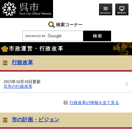
ペ
メ
ー
ニ
ジ
ュ
の
ー
先
を
検索コーナー
頭
飛
で
ば
す。
し
本
て
市政運営・行政改革
文
本
文
へ
行政改革
2025年10月10日更新
呉市の行政改革
行政改革の情報を全て見る
市の計画・ビジョン