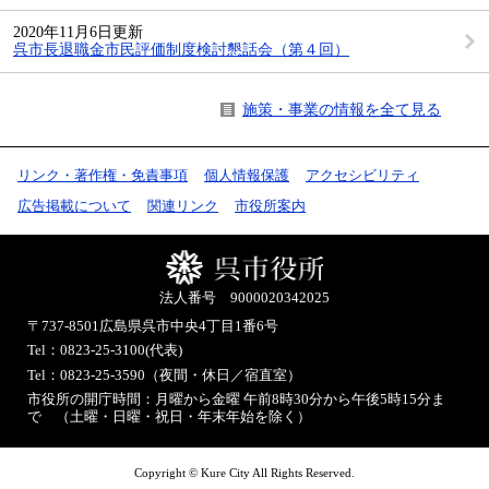
2020年11月6日更新
呉市長退職金市民評価制度検討懇話会（第４回）
施策・事業の情報を全て見る
リンク・著作権・免責事項
個人情報保護
アクセシビリティ
広告掲載について
関連リンク
市役所案内
法人番号 9000020342025
〒737-8501
広島県呉市中央4丁目1番6号
Tel：0823-25-3100(代表)
Tel：0823-25-3590（夜間・休日／宿直室）
市役所の開庁時間：月曜から金曜 午前8時30分から午後5時15分ま
で （土曜・日曜・祝日・年末年始を除く）
Copyright © Kure City All Rights Reserved.