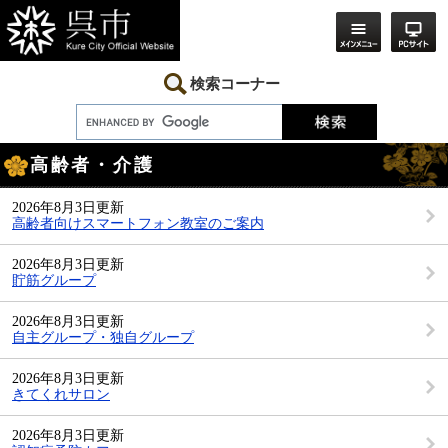
ペ
メ
ー
ニ
ジ
ュ
の
ー
先
を
検索コーナー
頭
飛
で
ば
す。
し
本
て
高齢者・介護
文
本
文
へ
2026年8月3日更新
高齢者向けスマートフォン教室のご案内
2026年8月3日更新
貯筋グループ
2026年8月3日更新
自主グループ・独自グループ
2026年8月3日更新
きてくれサロン
2026年8月3日更新