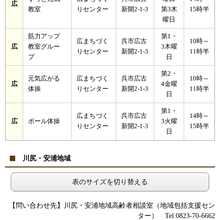
広
教室
りセンター
新開2-1-3
第3木
15時半
曜日
筋力アップ
第1・
広まちづく
呉市広古
10時～
広
教室グルー
3木曜
りセンター
新開2-1-3
11時半
プ
日
第2・
元気広がる
広まちづく
呉市広古
10時～
広
4金曜
体操
りセンター
新開2-1-3
11時半
日
第1・
広まちづく
呉市広古
14時～
広
ボール体操
3火曜
りセンター
新開2-1-3
15時半
日
川尻・安浦地域
表のサイズを切り替える
【問い合わせ先】川尻・安浦地域高齢者相談室（地域包括支援セン
ター） Tel:0823-70-6662