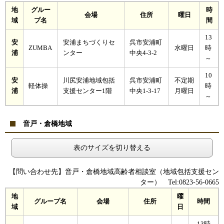
地
グルー
時
会場
住所
曜日
域
プ名
間
13
安
安浦まちづくりセ
呉市安浦町
ZUMBA
水曜日
時
浦
ンター
中央4-3-2
～
10
安
川尻安浦地域包括
呉市安浦町
不定期
軽体操
時
浦
支援センター1階
中央1-3-17
月曜日
～
音戸・倉橋地域
表のサイズを切り替える
【問い合わせ先】音戸・倉橋地域高齢者相談室（地域包括支援セン
ター） Tel:0823-56-0665
地
曜
グループ名
会場
住所
時間
域
日
13時