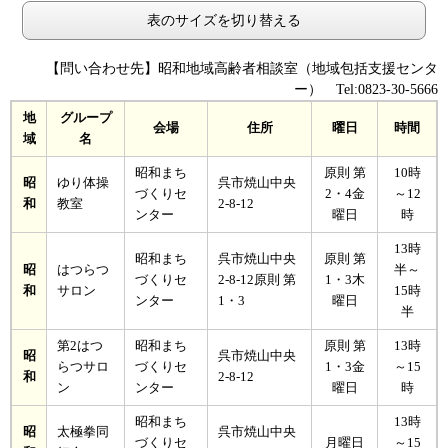
表のサイズを切り替える
【問い合わせ先】昭和地域高齢者相談室（地域包括支援センタ
ー） Tel:0823-30-5666
地
グループ
会場
住所
曜日
時間
域
名
昭和まち
原則 第
10時
昭
ゆり体操
呉市焼山中央
づくりセ
2・4金
～12
和
教室
2-8-12
ンター
曜日
時
13時
昭和まち
呉市焼山中央
原則 第
昭
はつらつ
半～
づくりセ
2-8-12原則 第
1・3木
和
サロン
15時
ンター
1・3
曜日
半
第2はつ
昭和まち
原則 第
13時
昭
呉市焼山中央
らつサロ
づくりセ
1・3金
～15
和
2-8-12
ン
ンター
曜日
時
昭和まち
13時
昭
太極拳同
呉市焼山中央
づくりセ
月曜日
～15