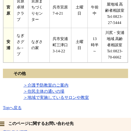
宮原
宮原ま
屋地域 高
宮
卓球
ちづく
呉市宮原
土曜
午前
齢者相談室
原
クラ
りセン
7-4-21
日
中
Tel:0823-
ブ
ター
27-5444
川尻・安浦
なぎ
呉市安浦
13
地域 高齢
安
さグ
なぎさ
土曜
町三津口
時半
者相談室
浦
ル－
の家
日
3-14-22
～
Tel:0823-
プ
70-6662
その他
＞介護予防教室のご案内
＞住民主体の通いの場
＞地域で実施しているサロンや教室
Topへ戻
る
このページに関するお問い合わせ先