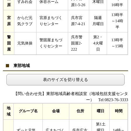
すみれ会
休谷ホーム
木曜日
原
原1-5-26
16時半
13時半
宮
からだ元
宮原まちづく
呉市宮
隔週
～14時
原
気クラブ
りセンター
原7-4-21
月曜日
半
警
呉市警
第2・
警固屋まちづ
13時半
固
元気体操
固屋2-
4火曜
くりセンター
～15時
屋
222
日
東部地域
表のサイズを切り替える
【問い合わせ先】東部地域高齢者相談室（地域包括支援センタ
ー） Tel:0823-76-3333
地
グループ名
会場
住所
曜日
時間
域
第1土
ずっと元気
広まちづく
呉市広古
曜日
14時～