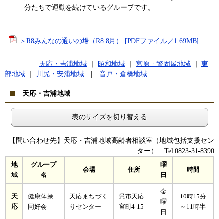
分たちで運動を続けているグループです。
​
＞R8みんなの通いの場（R8.8月） [PDFファイル／1.69MB]
天応・吉浦地域
｜
昭和地域
｜ ​
宮原・警固屋地域
｜
東
部地域
｜ ​
川尻・安浦地域
|
音戸・倉橋地域
天応・吉浦地域
表のサイズを切り替える
【問い合わせ先】天応・吉浦地域高齢者相談室（地域包括支援セン
ター） Tel:0823-31-8390
地
グループ
曜
会場
住所
時間
域
名
日
金
天
健康体操
天応まちづく
呉市天応
10時15分
曜
応
同好会
りセンター
宮町4-15
～11時半
日