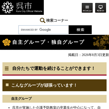
ペ
メ
ー
ニ
ジ
ュ
の
ー
先
を
検索コーナー
頭
飛
で
ば
す。
し
本
て
文
本
自主グループ・独自グループ
文
へ
掲載日：2026年8月3日更新
自分たちで運動を続けることができます！
こんなグループが頑張っています！
自主グループ
呉市が実施した介護予防教室の卒業生が中心になって、自