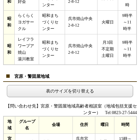
和
好会
2-8-12
ンター
時
らくらく
昭和まち
9時半
昭
呉市焼山中央
ヨガサー
づくりセ
火曜日
～11
和
2-8-12
クル
ンター
時半
レイフラ
昭和まち
月3回
9時半
昭
ワープア
呉市焼山中央
づくりセ
不定期
～11
和
焼山
2-8-12
ンター
土曜日
時半
湯川教室
宮原・警固屋地域
表のサイズを切り替える
【問い合わせ先】宮原・警固屋地域高齢者相談室（地域包括支援セ
ンター） Tel:0823-27-5444
地
グループ
会場
住所
曜日
時間
域
名
宮
呉市宮
15時～