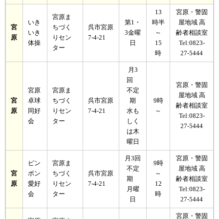
13
宮原・警固
宮原ま
いき
第1・
時半
屋地域 高
宮
ちづく
呉市宮原
いき
3金曜
～
齢者相談室
原
りセン
7-4-21
体操
日
15
Tel:0823-
ター
時
27-5444
月3
回
宮原・警固
宮原
宮原ま
不定
屋地域 高
宮
卓球
ちづく
呉市宮原
期
9時
齢者相談室
原
同好
りセン
7-4-21
水も
～
Tel:0823-
会
ター
しく
27-5444
は木
曜日
月3回
宮原・警固
ピン
宮原ま
9時
不定
屋地域 高
宮
ポン
ちづく
呉市宮原
～
期
齢者相談室
原
愛好
りセン
7-4-21
12
月曜
Tel:0823-
会
ター
時
日
27-5444
宮原・警固