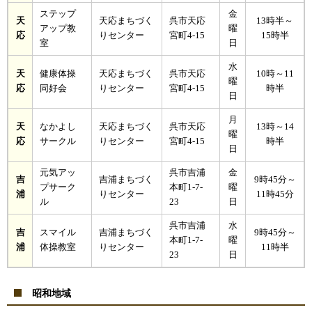
ステップ
金
天
天応まちづく
呉市天応
13時半～
アップ教
曜
応
りセンター
宮町4-15
15時半
室
日
水
天
健康体操
天応まちづく
呉市天応
10時～11
曜
応
同好会
りセンター
宮町4-15
時半
日
月
天
なかよし
天応まちづく
呉市天応
13時～14
曜
応
サークル
りセンター
宮町4-15
時半
日
元気アッ
呉市吉浦
金
吉
吉浦まちづく
9時45分～
プサーク
本町1-7-
曜
浦
りセンター
11時45分
ル
23
日
呉市吉浦
水
吉
スマイル
吉浦まちづく
9時45分～
本町1-7-
曜
浦
体操教室
りセンター
11時半
23
日
昭和地域