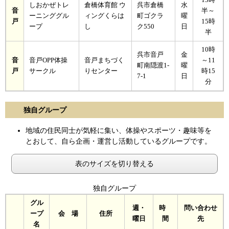
しおかぜトレ
倉橋体育館 ウ
呉市倉橋
水
音
半～
ーニンググル
ィングくらは
町ゴクラ
曜
戸
15時
ープ
し
ク550
日
半
10時
呉市音戸
金
音
音戸OPP体操
音戸まちづく
～11
町南隠渡1-
曜
戸
サークル
りセンター
時15
7-1
日
分
独自グループ
地域の住民同士が気軽に集い、体操やスポーツ・趣味等を
とおして、自ら企画・運営し活動しているグループです。
表のサイズを切り替える
独自グループ
グル
週・
時
問い合わせ
ープ
会 場
住所
曜日
間
先
名