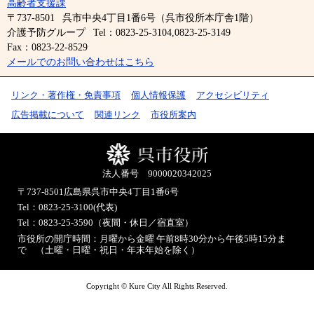
高齢者支援課
〒737-8501
呉市中央4丁目1番6号（呉市役所本庁舎1階）
介護予防グループ
Tel：0823-25-3104,0823-25-3149
Fax：0823-22-8529
メールでのお問い合わせはこちら
リンク・著作権・免責事項
個人情報保護
アクセシビリティ
広告掲載について
関連リンク
市役所案内
法人番号 9000020342025
〒737-8501
広島県呉市中央4丁目1番6号
Tel：0823-25-3100(代表)
Tel：0823-25-3590（夜間・休日／宿直室）
市役所の開庁時間：月曜から金曜 午前8時30分から午後5時15分ま
で （土曜・日曜・祝日・年末年始を除く）
Copyright © Kure City All Rights Reserved.