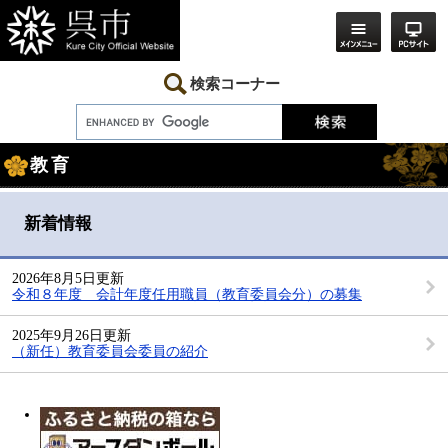
ペ
メ
ー
ニ
ジ
ュ
の
ー
先
を
検索コーナー
頭
飛
で
ば
す。
し
本
て
教育
文
本
文
へ
新着情報
2026年8月5日更新
令和８年度 会計年度任用職員（教育委員会分）の募集
2025年9月26日更新
（新任）教育委員会委員の紹介