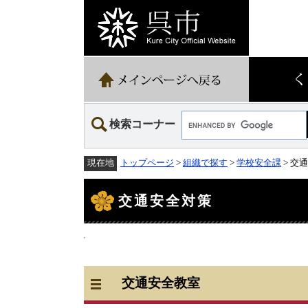
ペ
メ
ー
ニ
ジ
ュ
の
ー
先
を
頭
飛
で
ば
す。
し
て
Google
本
検索コーナー
カ
文
ス
へ
タ
トップページ
>
組織で探す
>
学校安全課
> 交
現在地
ム
検
本
索
文
交通安全対策
交通安全教室