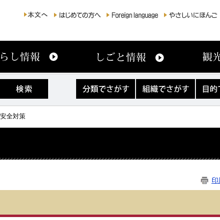
分
組
目
類
織
的
で
で
で
さ
さ
さ
通安全対策
が
が
が
す
す
す
印