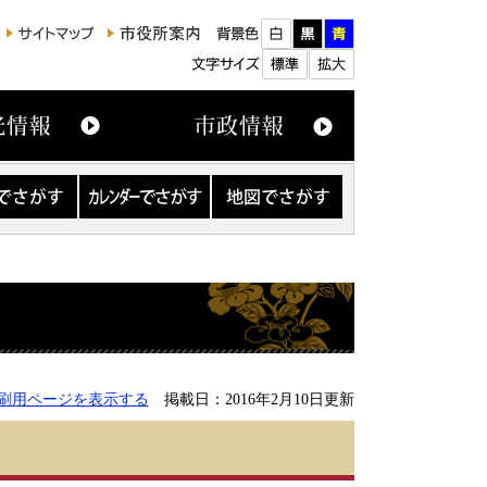
カ
地
レ
図
ン
で
ダ
さ
ー
が
で
す
さ
が
す
刷用ページを表示する
掲載日：2016年2月10日更新