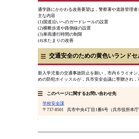
通学路にかかわる改善要望は，警察署や道路管理者
主な内容
(1)国道沿いへのガードレールの設置
(2)横断歩道や路側線の設置
(3)車両通行時間の制限
(4)水たまりの改善
交通安全のための黄色いランドセ
新入学児童の交通事故防止を願い，市内６ライオン
めの防犯ホイッスルが，呉市安全会議に寄贈され，
このページに関するお問い合わせ先
学校安全課
〒737-8501
呉市中央4丁目1番6号（呉市役所本庁