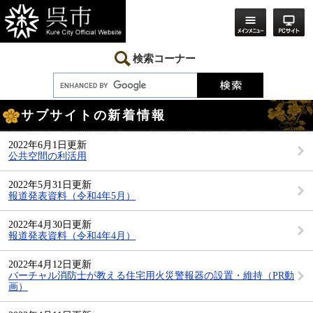
ペ
メ
ー
ニ
ジ
ュ
の
ー
先
を
検索コーナー
頭
飛
で
ば
す。
し
本
て
サブサイトの新着情報
文
本
文
へ
2022年6月1日更新
公共空間の利活用
2022年5月31日更新
報道発表資料（令和4年5月）
2022年4月30日更新
報道発表資料（令和4年4月）
2022年4月12日更新
バーチャル消防士が教える住宅用火災警報器の設置・維持（PR動
画）