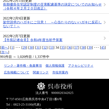
2022年2月15日更新
長期優良住宅認定制度の災害配慮基準の決定についてのお知らせ
（令和４年２月２０日改正）
2022年2月9日更新
架空請求のハガキにご注意！ ～心当たりのないハガキに反応し
ないで！～
2022年2月7日更新
【市長記者会見】令和4年度当初予算案
[
前へ
] [
1
] ･･･ [
29
] [
30
] [
31
] [
32
] [
33
] 34 [
35
] [
36
] [
37
] [
38
] [
39
] ･･･ [
45
]
[
次へ
]
991件目 ～ 1,020件目 / 1,337件中
リンク・著作権・免責事項
個人情報保護
アクセシビリティ
広告掲載について
関連リンク
市役所案内
法人番号 9000020342025
〒737-8501
広島県呉市中央4丁目1番6号
Tel：0823-25-3100(代表)