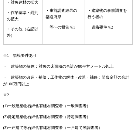
・対象建材の拡大
・事前調査
結果の
・建築物の事前調査を
・作業基準・罰則
都道府
県
行う者
の
の拡大
等
への報告※1
資格要件※2
・その他（右記以
外）
※1 規模要件あり
・ 建築物の解体：対象の床面積の合計が80平方メートル以上
・ 建築物の改造・補修，工作物の解体・改造・補修：請負金額の合計
が100万円以上
※2
(1)一般建築物石綿含有建材調査者（一般調査者）
(2)特定建築物石綿含有建材調査者（特定調査者）
(3)一戸建て等石綿含有建材調査者（一戸建て等調査者）