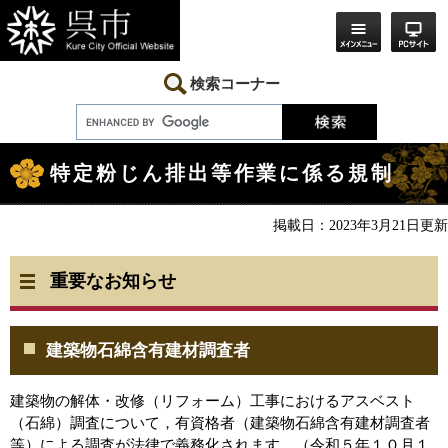
ペ
メ
ー
ニ
ジ
ュ
の
ー
先
を
検索コーナー
頭
飛
で
ば
す。
し
本
て
文
本
特定粉じん排出等作業に係る規制
文
へ
掲載日：2023年3月21日更新
重要なお知らせ
建築物石綿含有建材調査者
建築物の解体・改修（リフォーム）工事におけるアスベスト
（石綿）調査について，有資格者（建築物石綿含有建材調査者
等）による調査が法律で義務化されます。（令和５年１０月１