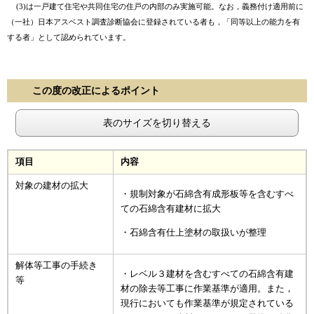
(3)は一戸建て住宅や共同住宅の住戸の内部のみ実施可能。なお，義務付け適用前に
（一社）日本アスベスト調査診断協会に登録されている者も，「同等以上の能力を有
する者」として認められています。
この度の改正によるポイント
表のサイズを切り替える
項目
内容
対象の建材の拡大
・規制対象が石綿含有成形板等を含むすべ
ての石綿含有建材に拡大
・石綿含有仕上塗材の取扱いが整理
解体等工事の手続き
・レベル３建材を含むすべての石綿含有建
等
材の除去等工事に作業基準が適用。また，
現行においても作業基準が規定されている