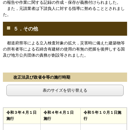
の報告や作業に関する記録の作成・保存が義務付けられました。
また，元請業者は下請負人に対する指導に努めることとされまし
た。
５．その他
都道府県等による立入検査対象の拡大，災害時に備えた建築物等
の所有者等による石綿含有建材の使用の有無の把握を後押しする国
及び地方公共団体の責務が創設等されました。
改正法及び政省令等の施行時期
表のサイズを切り替える
令和３年４月１日
令和４年４月１日
令和５年１０月１日施
施行
施行
行