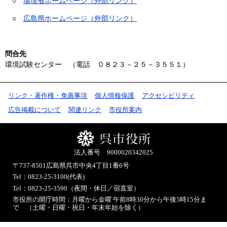
○
環境省ホームページ（外部リンク）
○
広島県ホームページ（外部リンク）
問合先
環境試験センター （電話 ０８２３－２５－３５５１）
リンク・著作権・免責事項
個人情報保護
アクセシビリティ
広告掲載について
関連リンク
市役所案内
法人番号 9000020342025
〒737-8501
広島県呉市中央4丁目1番6号
Tel：0823-25-3100(代表)
Tel：0823-25-3590（夜間・休日／宿直室）
市役所の開庁時間：月曜から金曜 午前8時30分から午後5時15分ま
で （土曜・日曜・祝日・年末年始を除く）