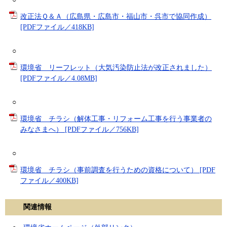
改正法Ｑ＆Ａ（広島県・広島市・福山市・呉市で協同作成）
[PDFファイル／418KB]
○
環境省 リーフレット（大気汚染防止法が改正されました）
[PDFファイル／4.08MB]
○
環境省 チラシ（解体工事・リフォーム工事を行う事業者の
みなさまへ） [PDFファイル／756KB]
○
環境省 チラシ（事前調査を行うための資格について） [PDF
ファイル／400KB]
関連情報