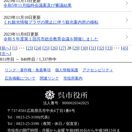
2023年11月13日更新
令和5年11月臨時会議案及び審議結果
2023年11月10日更新
くれ観光情報プラザの廃止に伴う観光案内所の移転
2023年11月8日更新
令和５年度第１回呉市総合教育会議を開催しました
[
前へ
] [
1
] ･･･ [
23
] [
24
] [
25
] [
26
] [
27
] 28 [
29
] [
30
] [
31
] [
32
] [
33
] ･･･ [
45
]
[
次へ
]
811件目 ～ 840件目 / 1,337件中
リンク・著作権・免責事項
個人情報保護
アクセシビリティ
広告掲載について
関連リンク
市役所案内
法人番号 9000020342025
〒737-8501
広島県呉市中央4丁目1番6号
Tel：0823-25-3100(代表)
Tel：0823-25-3590（夜間・休日／宿直室）
市役所の開庁時間：月曜から金曜 午前8時30分から午後5時15分ま