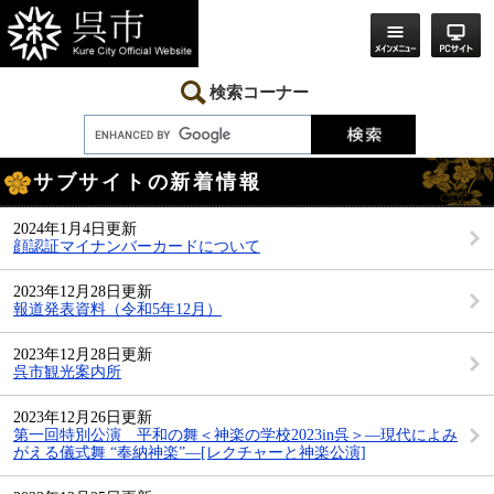
ペ
メ
ー
ニ
ジ
ュ
の
ー
先
を
検索コーナー
頭
飛
で
ば
す。
し
本
て
サブサイトの新着情報
文
本
文
へ
2024年1月4日更新
顔認証マイナンバーカードについて
2023年12月28日更新
報道発表資料（令和5年12月）
2023年12月28日更新
呉市観光案内所
2023年12月26日更新
第一回特別公演 平和の舞＜神楽の学校2023in呉＞―現代によみ
がえる儀式舞 “奉納神楽”―[レクチャーと神楽公演]