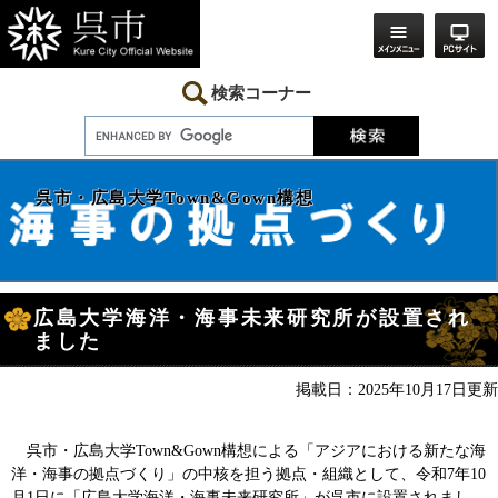
ペ
メ
ー
ニ
ジ
ュ
の
ー
先
を
検索コーナー
頭
飛
で
ば
す。
し
て
本
呉市・広島大学Town&Gown構想
文
へ
本
広島大学海洋・海事未来研究所が設置され
文
ました
掲載日：2025年10月17日更新
呉市・広島大学Town&Gown構想による「アジアにおける新たな海
洋・海事の拠点づくり」の中核を担う拠点・組織として、令和7年10
月1日に「広島大学海洋・海事未来研究所」が呉市に設置されまし