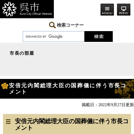
ペ
メ
ー
ニ
ジ
ュ
の
ー
先
を
検索コーナー
頭
飛
で
ば
す。
し
て
本
市長の部屋
文
へ
本
安倍元内閣総理大臣の国葬儀に伴う市長コ
文
メント
掲載日：2022年9月27日更新
安倍元内閣総理大臣の国葬儀に伴う市長コ
メント