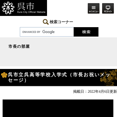
ペ
メ
ー
ニ
ジ
ュ
の
ー
先
を
検索コーナー
頭
飛
で
ば
す。
し
て
本
市長の部屋
文
へ
本
呉市立呉高等学校入学式（市長お祝いメッ
文
セージ）
掲載日：2022年4月6日更新